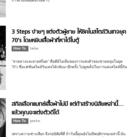
การสวมเสื้อยืดธรรมดาๆ
3 Steps ง่ายๆ แต่งตัวผู้ชาย ให้ชิคในสไตล์วินเทจยุค
70’s โดยหยิบเสื้อผ้าที่หาได้ในตู้
How To
taliw
“ลายทางและลายสก็อต” คือคีย์ไอเท็มของการแต่งตัวของชายหนุ่มในยุค
70’s ซึ่งแฟชั่นสไตล์วินเทจได้กลับมาอีกครั้ง ไปดูสเต็ปในการแต่งสไตล์นี้กัน
สกิลเลือกแมทช์เสื้อผ้าไม่มี แต่ถ้าสร้างนิสัยเหล่านี้…
แล้วคุณจะแต่งตัวดีได้
How To
porko
เพราะความช่างเลือก จึงก่อนิสัยที่ดี ถ้าวันนี้คุณยังไม่มีพฤติกรรมเหล่านี้ มัน