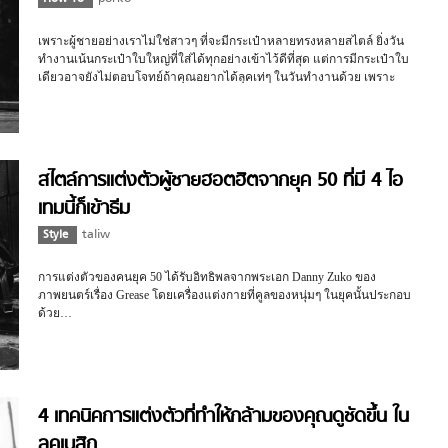
เพราะผู้ชายอย่างเราไม่ใช่สาวๆ ที่จะมีกระเป๋าหลายทรงหลายสไตล์ ยิ่งวัน
ทำงานเน้นกระเป๋าใบใหญ่ที่ใส่ได้ทุกอย่างเข้าไว้ดีที่สุด แต่การมีกระเป๋าใบ
เดียวอาจยังไม่ตอบโจทย์ถ้าคุณอยากได้ลุคเท่ๆ ในวันทำงานด้วย เพราะ
นอกจากจะเป็นไอเทมที่ต้องมีข้างกายนอกจากสำหรับใส่อุปกรณ์ไอทีต่างๆ
กระเป๋ายังเป็นหนึ่งในไอเท็มเสริมลุคให้ดูดีและนี่คือ 4 ทรงที่เราอยากแนะนำ
สไตล์การแต่งตัวผู้ชายฮอตฮิตจากยุค 50 ที่มี 4 ไอ
เทมนี้ก็เข้าธีม
Style
taliw
การแต่งตัวของคนยุค 50 ได้รับอิทธิพลจากพระเอก Danny Zuko ของ
ภาพยนตร์เรื่อง Grease โดยเครื่องแต่งกายที่คูลของหนุ่มๆ ในยุคนั้นประกอบ
ด้วย…
4 เทคนิคการแต่งตัวที่ทำให้กล้ามของคุณดูชัดขึ้น ใน
ลุคเบสิก