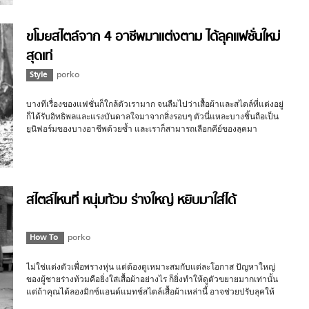
ขโมยสไตล์จาก 4 อาชีพมาแต่งตาม ได้ลุคแฟชั่นใหม่
สุดเท่
Style
porko
บางทีเรื่องของแฟชั่นก็ใกล้ตัวเรามาก จนลืมไปว่าเสื้อผ้าและสไตล์ที่แต่งอยู่
ก็ได้รับอิทธิพลและแรงบันดาลใจมาจากสิ่งรอบๆ ตัวนี่แหละบางชิ้นถือเป็น
ยูนิฟอร์มของบางอาชีพด้วยซ้ำ และเราก็สามารถเลือกคีย์ของลุคมา
ดัดแปลงการแต่งตัวในสไตล์ที่เป็นตัวเองได้เช่นกันครับ
สไตล์ไหนที่ หนุ่มท้วม ร่างใหญ่ หยิบมาใส่ได้
How To
porko
ไม่ใช่แต่งตัวเพื่อพรางหุ่น แต่ต้องดูเหมาะสมกับแต่ละโอกาส ปัญหาใหญ่
ของผู้ชายร่างท้วมคือยิ่งใส่เสื้อผ้าอย่างไร ก็ยิ่งทำให้ดูตัวขยายมากเท่านั้น
แต่ถ้าคุณได้ลองมิกซ์แอนด์แมทช์สไตล์เสื้อผ้าเหล่านี้ อาจช่วยปรับลุคให้
บุคลิกคุณดูดีขึ้นได้ครับ