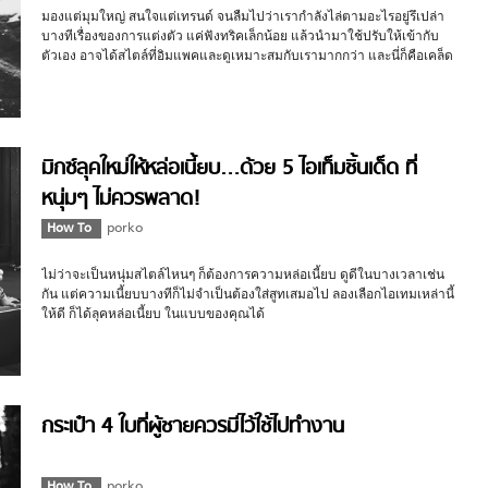
มองแต่มุมใหญ่ สนใจแต่เทรนด์ จนลืมไปว่าเรากำลังไล่ตามอะไรอยู่รึเปล่า
บางทีเรื่องของการแต่งตัว แค่ฟังทริคเล็กน้อย แล้วนำมาใช้ปรับให้เข้ากับ
ตัวเอง อาจได้สไตล์ที่อิมแพคและดูเหมาะสมกับเรามากกว่า และนี่ก็คือเคล็ด
ลับเล็กๆ น้อยๆ ที่เรานำมาฝากครับ
มิกซ์ลุคใหม่ให้หล่อเนี้ยบ…ด้วย 5 ไอเท็มชิ้นเด็ด ที่
หนุ่มๆ ไม่ควรพลาด!
How To
porko
ไม่ว่าจะเป็นหนุ่มสไตล์ไหนๆ ก็ต้องการความหล่อเนี้ยบ ดูดีในบางเวลาเช่น
กัน แต่ความเนี้ยบบางทีก็ไม่จำเป็นต้องใส่สูทเสมอไป ลองเลือกไอเทมเหล่านี้
ให้ดี ก็ได้ลุคหล่อเนี้ยบ ในแบบของคุณได้
กระเป๋า 4 ใบที่ผู้ชายควรมีไว้ใช้ไปทำงาน
How To
porko