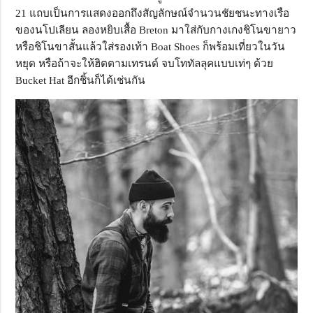
21 แถบเป็นการแสดงออกถึงสัญลักษณ์จำนวนชัยชนะทางเรือ
ของนโปเลียน ลองหยิบเสื้อ Breton มาใส่กับกางเกงชิโนขายาว
หรือชิโนขาสั้นแล้วใส่รองเท้า Boat Shoes ก็พร้อมเที่ยวในวัน
หยุด หรือถ้าจะให้ฮิตตามเทรนด์ จบโททัลลุคแบบเท่ๆ ด้วย
Bucket Hat อีกชิ้นก็ได้เช่นกัน