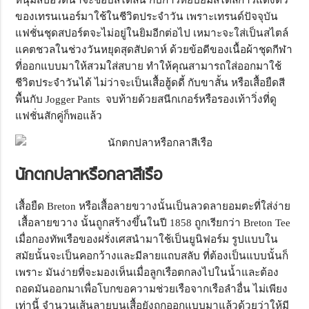
ของเทรนเนอร์มาใช้ในชีวิตประจำวัน เพราะเทรนด์ปัจจุบัน
แฟชั่นชุดสปอร์ตจะไม่อยู่ในยิมอีกต่อไป เหมาะจะใส่เป็นสไตล์
แคตชวลในช่วงวันหยุดสุดสัปดาห์ ด้วยข้อดีของเนื้อผ้าชุดกีฬา
ที่ออกแบบมาให้สวมใส่สบาย ทำให้คุณสามารถใส่ออกมาใช้
ชีวิตประจำวันได้ ไม่ว่าจะเป็นเสื้อฮู้ดดี้ กับขาสั้น หรือเสื้อยืดสี
พื้นกับ Jogger Pants จบท้ายด้วยสนีกเกอร์หรือรองเท้าวิ่งที่ดู
แฟชั่นสักคู่ก็พอแล้ว
นักตกปลาหรือกลาสีเรือ
เสื้อยืด Breton หรือเสื้อลายขวางนั้นเป็นลวดลายอมตะที่ใส่ง่าย
เสื้อลายขวาง นั้นถูกสร้างขึ้นในปี 1858 ถูกเรียกว่า Breton Tee
เมื่อกองทัพเรือของฝรั่งเศสนำมาใช้เป็นยูนิฟอร์ม รูปแบบใน
สมัยนั้นจะเป็นคอกว้างและมีลายแถบสลับ ที่ต้องเป็นแบบนั้นก็
เพราะ มันง่ายที่จะมองเห็นเมื่อลูกเรือตกลงไปในน้ำและต้อง
ถอดมันออกมาเพื่อโบกขอความช่วยเรือจากเรือลำอื่น ไม่เพียง
เท่านี้ จำนวนเส้นลายบนเสื้อยังถูกออกแบบมาแล้วด้วยว่าให้มี