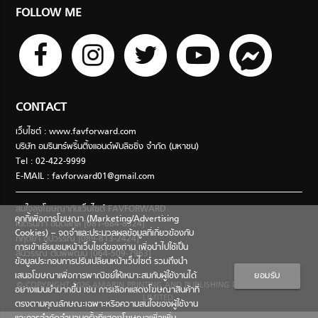
FOLLOW ME
CONTACT
เว็บไซต์ : www.favforward.com
บริษัท อมรินทร์พริ้นติ้งแอนด์พับลิชชิ่ง จำกัด (มหาชน)
Tel : 02-422-9999
E-MAIL :
favforward01@gmail.com
สนใจลงโฆษณากับเว็บไซต์ FAVFORWARD
คุกกี้เพื่อการโฆษณา (Marketing/Advertising
เนตรนภา อมตสกุล [081-684-8324]
Cookies) – จดจำและประมวลผลข้อมูลที่เกี่ยวข้องกับ
กฤตยา อุปวรรณ [089-813-2424]
การเข้าเยี่ยมชมหน้าเว็บไซต์ของท่าน เพื่อนำไปใช้เป็น
สินีวรรณ ตันพิพัฒน์ [064-509-7963]
ข้อมูลประกอบการปรับเปลี่ยนหน้าเว็บไซต์ รวมถึงนำ
เสนอโฆษณาเพื่อการพาณิชย์ให้เหมาะสมกับผู้ใช้งานได้
ยอมรับ
© COPYRIGHT 2026 AMARIN PRINTING AND PUBLISHING PUBLIC COMPANY
อย่างแม่นยำมากขึ้น เช่น การเลือกแสดงโฆษณาสินค้าที่
LIMITED.
ตรงตามคุณลักษณะเฉพาะหรือความสนใจของผู้ใช้งาน