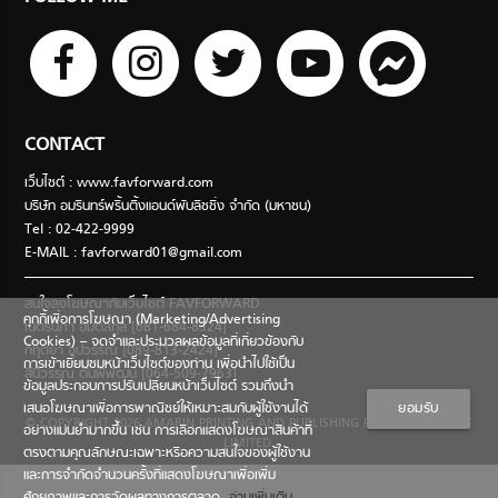
CONTACT
เว็บไซต์ : www.favforward.com
บริษัท อมรินทร์พริ้นติ้งแอนด์พับลิชชิ่ง จำกัด (มหาชน)
Tel : 02-422-9999
E-MAIL :
favforward01@gmail.com
สนใจลงโฆษณากับเว็บไซต์ FAVFORWARD
คุกกี้เพื่อการโฆษณา (Marketing/Advertising
เนตรนภา อมตสกุล [081-684-8324]
Cookies) – จดจำและประมวลผลข้อมูลที่เกี่ยวข้องกับ
กฤตยา อุปวรรณ [089-813-2424]
การเข้าเยี่ยมชมหน้าเว็บไซต์ของท่าน เพื่อนำไปใช้เป็น
สินีวรรณ ตันพิพัฒน์ [064-509-7963]
ข้อมูลประกอบการปรับเปลี่ยนหน้าเว็บไซต์ รวมถึงนำ
เสนอโฆษณาเพื่อการพาณิชย์ให้เหมาะสมกับผู้ใช้งานได้
ยอมรับ
© COPYRIGHT 2026 AMARIN PRINTING AND PUBLISHING PUBLIC COMPANY
อย่างแม่นยำมากขึ้น เช่น การเลือกแสดงโฆษณาสินค้าที่
LIMITED.
ตรงตามคุณลักษณะเฉพาะหรือความสนใจของผู้ใช้งาน
และการจำกัดจำนวนครั้งที่แสดงโฆษณาเพื่อเพิ่ม