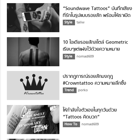
“Soundwave Tattoos” บันทึกเสียง
ที่รักในรูปแบบรอยสัก พร้อมให้เราเปิด
ฟังยามคิดถึง
Style
taliw
10 ไอเดียรอยสักสไตล์ Geometric
เรียบๆแต่แฝงไว้ด้วยความหมาย
Style
nomad609
ปรากฏการณ์รอยสักมงกุฎ
#Crowntattoo ความหมายลึกซึ้ง
เพื่อผู้หญิง
Trend
porko
ให้กำลังใจตัวเองในทุกวันด้วย
“Tattoos คิดบวก”
How To
nomad609