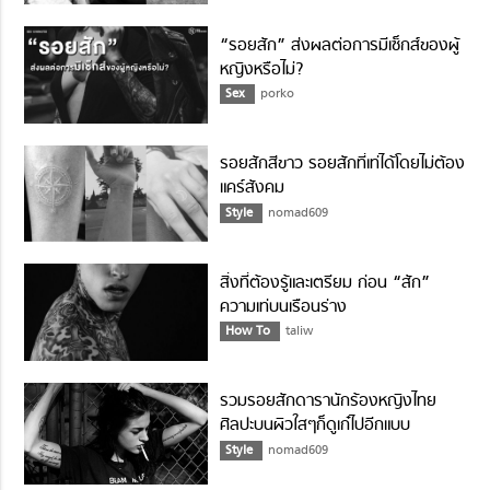
“รอยสัก” ส่งผลต่อการมีเซ็กส์ของผู้
หญิงหรือไม่?
Sex
porko
รอยสักสีขาว รอยสักที่เท่ได้โดยไม่ต้อง
แคร์สังคม
Style
nomad609
สิ่งที่ต้องรู้และเตรียม ก่อน “สัก”
ความเท่บนเรือนร่าง
How To
taliw
รวมรอยสักดารานักร้องหญิงไทย
ศิลปะบนผิวใสๆก็ดูเก๋ไปอีกแบบ
Style
nomad609