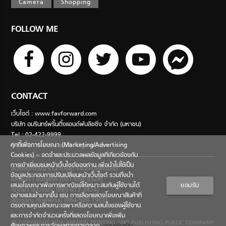
Camera
Shopping
FOLLOW ME
CONTACT
เว็บไซต์ : www.favforward.com
บริษัท อมรินทร์พริ้นติ้งแอนด์พับลิชชิ่ง จำกัด (มหาชน)
Tel : 02-422-9999
คุกกี้เพื่อการโฆษณา (Marketing/Advertising
E-MAIL :
favforward01@gmail.com
Cookies) – จดจำและประมวลผลข้อมูลที่เกี่ยวข้องกับ
การเข้าเยี่ยมชมหน้าเว็บไซต์ของท่าน เพื่อนำไปใช้เป็น
สนใจลงโฆษณากับเว็บไซต์ FAVFORWARD
ข้อมูลประกอบการปรับเปลี่ยนหน้าเว็บไซต์ รวมถึงนำ
เนตรนภา อมตสกุล [081-684-8324]
เสนอโฆษณาเพื่อการพาณิชย์ให้เหมาะสมกับผู้ใช้งานได้
ยอมรับ
กฤตยา อุปวรรณ [089-813-2424]
อย่างแม่นยำมากขึ้น เช่น การเลือกแสดงโฆษณาสินค้าที่
สินีวรรณ ตันพิพัฒน์ [064-509-7963]
ตรงตามคุณลักษณะเฉพาะหรือความสนใจของผู้ใช้งาน
และการจำกัดจำนวนครั้งที่แสดงโฆษณาเพื่อเพิ่ม
© COPYRIGHT 2026 AMARIN PRINTING AND PUBLISHING PUBLIC COMPANY