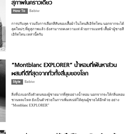
สุภาพในคราวเดียว
How To
Babiw
การปรับลุค รวมถึงการเลือกสีสันของเสื้อผ้าในโทนสีเอิร์ทโทน นอกจากจะได้
ลุคใหม่ๆ ที่ดูสุภาพแล้ว ยังสามารถคงความเท่ ด้วยการแมทช์ เสื้อผ้าผู้ชายสี
เอิร์ทโทน เหล่านี้ครับ
“Montblanc EXPLORER” น้ำหอมที่เฟ้นหาส่วน
ผสมที่ดีที่สุดจากทั่วทั้งสี่มุมของโลก
Style
Babiw
สิ่งที่บ่งบอกถึงตัวตนของผู้ชายมากที่สุดอย่างน้ำหอม นอกจากจะให้กลิ่นหอม
ชวนหลงไหล ยังเป็นตัวช่วยในการเพิ่มสเน่ห์ให้คุณผู้ชายได้อีกด้วย อย่าง
“Montblanc EXPLORER”