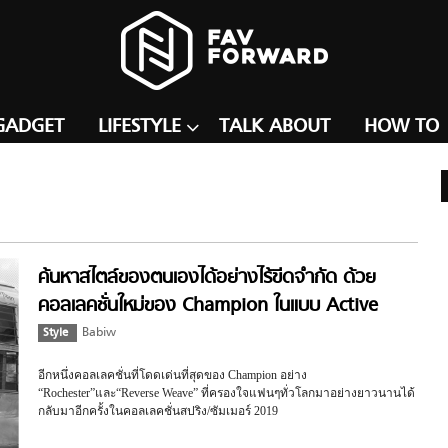
GADGET
LIFESTYLE
TALK ABOUT
HOW TO
ค้นหาสไตล์ของตนเองได้อย่างไร้ขีดจำกัด ด้วย
คอลเลคชั่นใหม่ของ Champion ในแบบ Active
Style
Style
Babiw
อีกหนึ่งคอลเลคชั่นที่โดดเด่นที่สุดของ Champion อย่าง
“Rochester”และ“Reverse Weave” ที่ครองใจแฟนๆทั่วโลกมาอย่างยาวนานได้
กลับมาอีกครั้งในคอลเลคชั่นสปริง/ซัมเมอร์ 2019