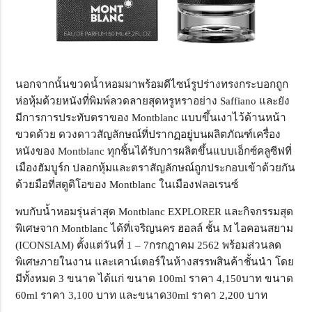
นอกจากนั้นขวดน้ำหอมมาพร้อมดีไซน์รูปร่างทรงกระบอกถูก
ห่อหุ้มด้วยหนังที่พิมพ์ลวดลายสุดหรูหราอย่าง Saffiano และยัง
มีการการประทับตราของ Montblanc แบบขึ้นเงาไว้ด้านหน้า
ขวดด้วย ดวงดาวสัญลักษณ์ที่ปรากฏอยู่บนผลิตภัณฑ์เครื่อง
หนังของ Montblanc ทุกชิ้นได้รับการผลิตขึ้นแบบเอ็กซ์คลูซีฟที่
เมืองฮัมบูร์ก ปลอกหุ้มและตราสัญลักษณ์ถูกประกอบเข้าด้วยกัน
ด้วยมือที่สตูดิโอของ Montblanc ในเมืองฟลอเรนซ์
พบกับน้ำหอมรุ่นล่าสุด Montblanc EXPLORER และกิจกรรมสุด
พิเศษจาก Montblanc ได้ที่เจริญนคร ฮอลล์ ชั้น M ไอคอนสยาม
(ICONSIAM) ตั้งแต่วันที่ 1 – 7กรกฎาคม 2562 พร้อมส่วนลด
พิเศษภายในงาน และเคาน์เตอร์ในห้างสรรพสินค้าชั้นนำ โดย
มีทั้งหมด 3 ขนาด ได้แก่ ขนาด 100ml ราคา 4,150บาท ขนาด
60ml ราคา 3,100 บาท และขนาด30ml ราคา 2,200 บาท