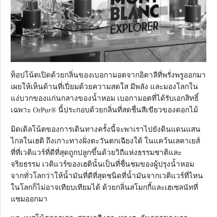
ท็อปโน้ตเปิดด้วยกลิ่นของเบอกามอตจากอิตาลีที่พรั่งพรูออกมา
เผยให้เห็นด้านที่เปี่ยมด้วยความสดใส มีพลัง และมองโลกใน
แง่บวกของแก่นกลางของน้ำหอม เบอกามอตที่ได้รับเอกสิทธิ์
เฉพาะ OrPur® นี้ประกอบด้วยกลิ่นที่สดชื่นสีเขียวของดอกไม้
มิดเดิลโน้ตของการเดินทางครั้งนี้จะพาเราไปยังดินแดนแสน
ไกลในเฮติ ถึงเกาะทางฝั่งตะวันตกเฉียงใต้ ในแคว้นเลคาเยส์
ที่ที่เวติแวร์ที่ดีที่สุดถูกปลูกขึ้นด้วยวิถีแห่งธรรมชาติและ
จริยธรรม เวติแวร์ของเฮตินั้นเป็นที่ชื่นชมของผู้ปรุงน้ำหอม
จากทั่วโลกว่าให้น้ำมันที่ดีที่สุดชนิดที่น้ำมันจากเวติแวร์ที่ไหน
ในโลกก็ไม่อาจเทียบเทียมได้ ด้วยกลิ่นสโมกกี้และเฮเซลนัทที่
แซมออกมา