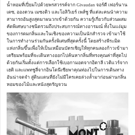
น้ำหอมที่เปี่ยมไปด้วยพรสวรรค์จาก Givaudan จอร์ดี เฟอร์นาน
เดซ, อองตวน เมซงดิว และโอลิวิเยร์ เพส์ชู ที่แต่ละคนนำความ
สามารถอันสูงสุดมาผนวกเข้าด้วยกัน ความรู้เกี่ยวกับส่วนผสม
คัดพิเศษบางชนิดรวมถึงประสบการณ์ทางอารมณ์ ทั้งในแง่มุม
ของการดมกลิ่นและในเชิงของความเป็นนักสำรวจ เข้ามาใช้
ในการทำงานร่วมกันครั้งพิเศษที่สุดครั้งนี้ โดยสร้างพีระมิด
แห่งกลิ่นขึ้นเพื่อให้เป็นเหมือนบัตรเชิญให้ทุกคนลองก้าวเข้ามา
เตรียมพร้อมที่จะเดินทางออกไปค้นหากลิ่นที่ทรงคุณค่าที่สุดไป
ด้วยกันเริ่มตั้งแต่การเลือกใช้เบอกามอตจากอิตาลี เวติแวร์จาก
เฮติ และแพทชูลี่จากอินโดนีเซียพาคุณท่องไปในการเดินทาง
อันน่าจดจำ สู่ดินแดนที่ยังไม่มีใครเคยล่วงล้ำมาก่อนผ่านกลิ่น
หอมของไม้และหนังสุดรัญจวน