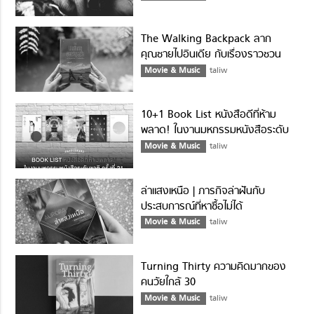
The Walking Backpack ลาก
คุณชายไปอินเดีย กับเรื่องราวชวน
ตะลึงที่ไม่คิดว่าจะมีในโลก
Movie & Music
taliw
10+1 Book List หนังสือดีที่ห้าม
พลาด! ในงานมหกรรมหนังสือระดับ
ชาติ ครั้งที่ 21 (ตุลาคม 59)
Movie & Music
taliw
ล่าแสงเหนือ | ภารกิจล่าฝันกับ
ประสบการณ์ที่หาซื้อไม่ได้
Movie & Music
taliw
Turning Thirty ความคิดมากของ
คนวัยใกล้ 30
Movie & Music
taliw