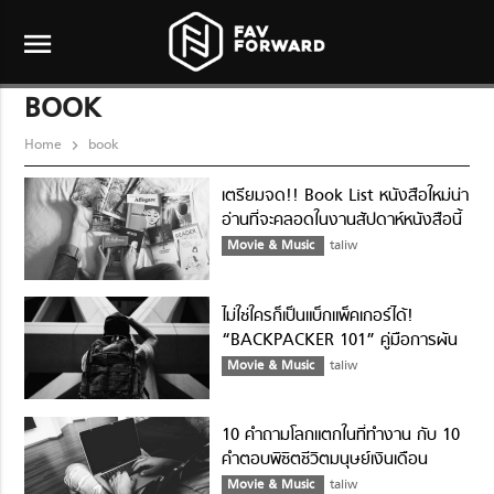
menu
BOOK
Home
book
เตรียมจด!! Book List หนังสือใหม่น่า
อ่านที่จะคลอดในงานสัปดาห์หนังสือนี้
Movie & Music
taliw
ไม่ใช่ใครก็เป็นแบ็กแพ็คเกอร์ได้!
“BACKPACKER 101” คู่มือการผัน
ตัวเป็นนักเดินทางตัวจริง
Movie & Music
taliw
10 คำถามโลกแตกในที่ทำงาน กับ 10
คำตอบพิชิตชีวิตมนุษย์เงินเดือน
Movie & Music
taliw