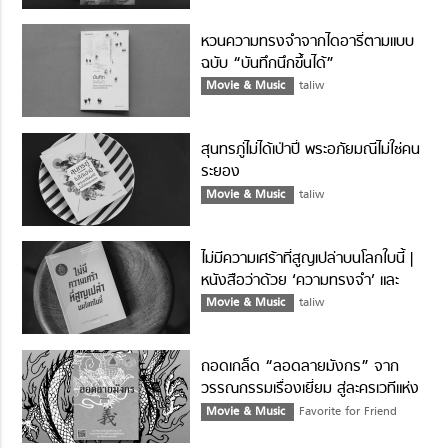
หวนความทรงจำจากไดอารี่ตามแบบ
ฉบับ “บันทึกนึกขึ้นได้”
Movie & Music
taliw
สุนทรภู่ไม่ได้เป่าปี่ พระอภัยมณีไม่ใช่คน
ระยอง
Movie & Music
taliw
ไม่มีความเศร้าที่สูญเปล่าบนโลกใบนี้ |
หนังสือว่าด้วย ‘ความทรงจำ’ และ
‘คิดถึง’ ในมุมมองใหม่
Movie & Music
taliw
ถอดเกล็ด “ลอดลายมังกร” จาก
วรรณกรรมเรื่องเยี่ยม สู่ละครเวทีแห่ง
ปี
Movie & Music
Favorite for Friend