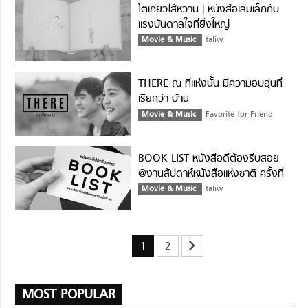
โตเกียวไส้หวาน | หนังสือเล่มเล็กกับ
แรงบันดาลใจที่ยิ่งใหญ่
Movie & Music
taliw
THERE ณ ที่แห่งนั้น มีความอบอุ่นที่
เรียกว่า บ้าน
Movie & Music
Favorite for Friend
BOOK LIST หนังสือดีต้องรีบสอย
@งานสัปดาห์หนังสือแห่งชาติ ครั้งที่
44
Movie & Music
taliw
chevron_right
1
2
MOST POPULAR