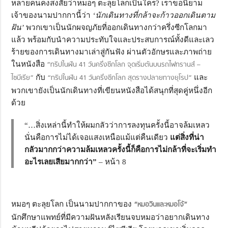
หลายคนคงสงสัยว่าหมอๆ ตะลุยโลกเป็นใคร? เราขอนิยาม
เจ้าของนามปากกานี้ว่า
‘นักเดินทางที่กล้าจะก้าวออกเดินตาม
ฝัน’
พวกเขาเป็นนักผจญภัยที่ออกเดินทางกว่าครึ่งซีกโลกมา
แล้ว พร้อมกับนำความประทับใจและประสบการณ์ทั้งดีและเลว
ร้ายของการเดินทางมาเล่าสู่กันฟัง ผ่านตัวอักษรและภาพถ่าย
ในหนังสือ
“ทริปในฝัน 41 วันครึ่งซีกโลก จุดเริ่มต้นบนรถไฟทรานส์ –
ไซบีเรีย”
กับ
“ทริปในฝัน 41 วันครึ่งซีกโลก สุดรางปลายทางยุโรป”
และ
พวกเขายังเป็นนักเดินทางที่เขียนหนังสือได้สนุกที่สุดคู่หนึ่งอีก
ด้วย
“…สิ่งเหล่านี้ทำให้ผมกลัวว่าการลงทุนครั้งนี้อาจล้มเหลว
นั่นคือการไม่ได้เจอแสงเหนือแม้แต่คืนเดียว
แต่สิ่งที่น่า
กลัวมากกว่าความล้มเหลวครั้งนี้ก็คือการไม่กล้าที่จะเริ่มทำ
อะไรเลยเสียมากกว่า”
– หน้า 8
หมอๆ ตะลุยโลก เป็นนามปากกาของ
“หมอวินและหมอโจ้”
นักศึกษาแพทย์ที่มีความฝันหลังเรียนจบหมอว่าอยากเดินทาง