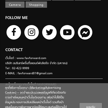
Camera
Shopping
FOLLOW ME
CONTACT
เว็บไซต์ : www.favforward.com
บริษัท อมรินทร์พริ้นติ้งแอนด์พับลิชชิ่ง จำกัด (มหาชน)
Tel : 02-422-9999
E-MAIL :
favforward01@gmail.com
สนใจลงโฆษณากับเว็บไซต์ FAVFORWARD
คุกกี้เพื่อการโฆษณา (Marketing/Advertising
เนตรนภา อมตสกุล [081-684-8324]
Cookies) – จดจำและประมวลผลข้อมูลที่เกี่ยวข้องกับ
กฤตยา อุปวรรณ [089-813-2424]
การเข้าเยี่ยมชมหน้าเว็บไซต์ของท่าน เพื่อนำไปใช้เป็น
สินีวรรณ ตันพิพัฒน์ [064-509-7963]
ข้อมูลประกอบการปรับเปลี่ยนหน้าเว็บไซต์ รวมถึงนำ
เสนอโฆษณาเพื่อการพาณิชย์ให้เหมาะสมกับผู้ใช้งานได้
ยอมรับ