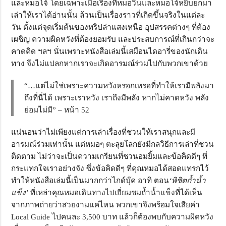
และหมอโจ้ โดยเฉพาะเมื่อเรื่องที่หมอวินและหมอโจ้หยิบยกมา
เล่าให้เราได้อ่านนั้น ล้วนเป็นเรื่องราวที่เกิดขึ้นจริงในแต่ละ
วัน ตั้งแต่จุดเริ่มต้นของทริปล่าแสงเหนือ อุปสรรคต่างๆ ที่ต้อง
เผชิญ ความผิดหวังที่ต้องยอมรับ และประสบการณ์ที่เกินกว่าจะ
คาดคิด ฯลฯ นั่นเพราะหนังสือเล่มนี้เสมือนไดอารี่ของนักเดิน
ทาง จึงไม่แปลกหากเราจะเกิดอารมณ์ร่วมไปกับพวกเขาด้วย
“…แต่ไม่ใช่เพราะความหวังหรอกเหรอที่ทำให้เรามีพลังมา
ถึงที่นี่ได้ เพราะเราหวัง เราถึงมีพลัง หากไม่คาดหวัง พลัง
ย่อมไม่มี” – หน้า 52
แน่นอนว่าไม่เพียงแต่การเล่าเรื่องที่ชวนให้เราสนุกและมี
อารมณ์ร่วมเท่านั้น แต่หมอๆ ตะลุยโลกยังมีกลวิธีการเล่าที่ชวน
ติดตาม ไม่ว่าจะเป็นความเกรียนที่ชวนอมยิ้มและข้อคิดดีๆ ที่
กระแทกใจเราอย่างจัง ซึ่งข้อคิดดีๆ ที่คุณหมอได้สอดแทรกไว้
ทำให้หนังสือเล่มนี้เป็นมากกว่าไกด์บุ๊ค อาทิ ตอน
‘พิชิตถ้ำน้ำ
แข็ง’
ที่เหล่าคุณหมอเดินทางไปเยี่ยมชมถ้ำน้ำแข็งที่ได้เห็น
จากภาพถ่ายว่าสวยงามแค่ไหน พวกเขาจึงพร้อมใจเสียค่า
Local Guide ไปคนละ 3,500 บาท แล้วก็ต้องพบกับความผิดหวัง