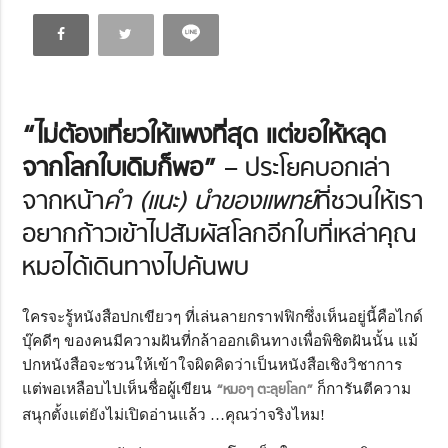
“ไม่ต้องเที่ยวให้แพงที่สุด แต่ขอให้หลุด
จากโลกใบเดิมก็พอ”
– ประโยคบอกเล่า
จากหน้า
คำ (แนะ) นำของแพทย์
ที่ชวนให้เรา
อยากก้าวเข้าไปสัมผัสโลกอีกใบที่เหล่าคุณ
หมอได้เดินทางไปค้นพบ
ใครจะรู้หนังสือปกเขียวๆ ที่เล่นลายกราฟฟิกซึ่งเห็นอยู่นี้คือไกด์
บุ๊คดีๆ ของคนมีความฝันที่กล้าออกเดินทางเพื่อพิชิตฝันนั้น แม้
ปกหนังสือจะชวนให้เข้าใจผิดคิดว่าเป็นหนังสือเชิงวิชาการ
แต่พอเหลือบไปเห็นชื่อผู้เขียน
“หมอๆ ตะลุยโลก”
ก็การันตีความ
สนุกตั้งแต่ยังไม่เปิดอ่านแล้ว …คุณว่าจริงไหม!