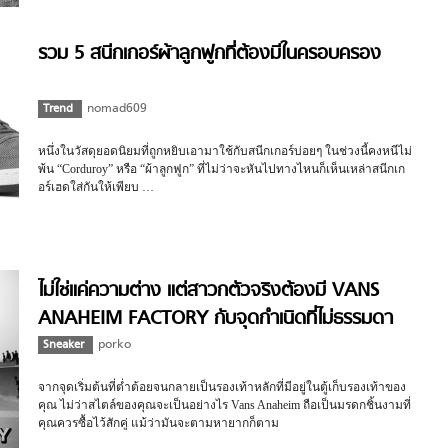
รวม 5 สนีกเกอร์ผ้าลูกฟูกที่ต้องมีในครอบครอง
Trend
nomad609
หนึ่งในวัสดุยอดนิยมที่ถูกหยิบเอามาใช้กับสนีกเกอร์บ่อยๆ ในช่วงนี้คงหนีไม่
พ้น “Corduroy” หรือ “ผ้าลูกฟูก” ที่ไม่ว่าจะหันไปทางไหนก็เห็นเหล่าสนีกเก
อร์เฮดใส่กันให้เพียบ …
ไม่ใช่แค่ความต่าง แต่สาวกตัวจริงต้องมี VANS
ANAHEIM FACTORY กับจุดกำเนิดที่ไม่ธรรมดา
Sneaker
porko
จากจุดเริ่มต้นที่ต่ำต้อยจนกลายเป็นรองเท้าหลักที่มีอยู่ในตู้เก็บรองเท้าของ
คุณ ไม่ว่าสไตล์ของคุณจะเป็นอย่างไร Vans Anaheim ถือเป็นมรดกชิ้นงามที่
คุณควรซื้อไว้สักคู่ แม้ว่ามันจะตามหายากก็ตาม