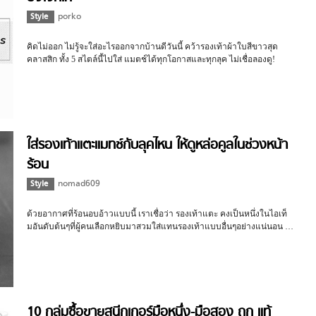
Style
porko
คิดไม่ออก ไม่รู้จะใส่อะไรออกจากบ้านดีวันนี้ คว้ารองเท้าผ้าใบสีขาวสุด
คลาสสิก ทั้ง 5 สไตล์นี้ไปใส่ แมตช์ได้ทุกโอกาสและทุกลุค ไม่เชื่อลองดู!
ใส่รองเท้าแตะแมทช์กับลุคไหน ให้ดูหล่อคูลในช่วงหน้า
ร้อน
Style
nomad609
ด้วยอากาศที่ร้อนอบอ้าวแบบนี้ เราเชื่อว่า รองเท้าแตะ คงเป็นหนึ่งในไอเท็
มอันดับต้นๆที่ผู้คนเลือกหยิบมาสวมใส่แทนรองเท้าแบบอื่นๆอย่างแน่นอน …
10 กลุ่มซื้อขายสนีกเกอร์มือหนึ่ง-มือสอง ถูก แท้