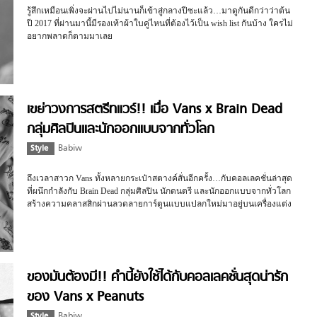
รู้สึกเหมือนเพิ่งจะผ่านไปไม่นานก็เข้าสู่กลางปีซะแล้ว…มาดูกันดีกว่าว่าต้น
ปี 2017 ที่ผ่านมานี้มีรองเท้าผ้าใบคู่ไหนที่ต้องไว้เป็น wish list กันบ้าง ใครไม่
อยากพลาดก็ตามมาเลย
เขย่าวงการสตรีทแวร์!! เมื่อ Vans x Brain Dead
กลุ่มศิลปินและนักออกแบบจากทั่วโลก
Style
Babiw
ถึงเวลาสาวก Vans ทั้งหลายกระเป๋าสตางค์สั่นอีกครั้ง…กับคอลเลคชั่นล่าสุด
ที่ผนึกกำลังกับ Brain Dead กลุ่มศิลปิน นักดนตรี และนักออกแบบจากทั่วโลก
สร้างความคลาสสิกผ่านลวดลายการ์ตูนแบบแปลกใหม่มาอยู่บนเครื่องแต่ง
กายของสายสตรีท
ของมันต้องมี!! คำนี้ยังใช้ได้กับคอลเลคชั่นสุดน่ารัก
ของ Vans x Peanuts
Style
Babiw