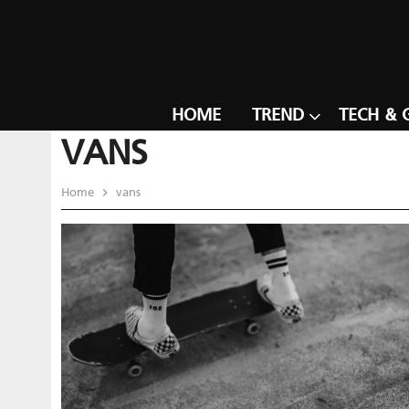
HOME
TREND
TECH & 
VANS
Home
vans