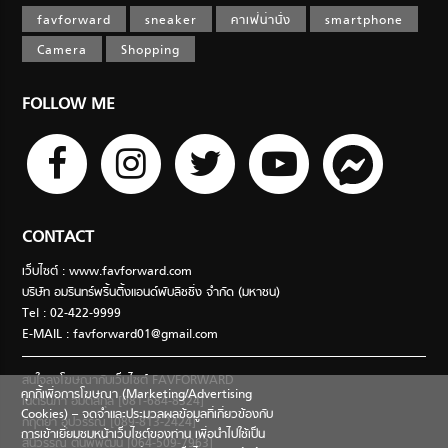
favforward
sneaker
คาเฟ่น่านั่ง
smartphone
Camera
Shopping
FOLLOW ME
CONTACT
เว็บไซต์ : www.favforward.com
บริษัท อมรินทร์พริ้นติ้งแอนด์พับลิชชิ่ง จำกัด (มหาชน)
Tel : 02-422-9999
E-MAIL :
favforward01@gmail.com
สนใจลงโฆษณากับเว็บไซต์ FAVFORWARD
คุกกี้เพื่อการโฆษณา (Marketing/Advertising
เนตรนภา อมตสกุล [081-684-8324]
Cookies) – จดจำและประมวลผลข้อมูลที่เกี่ยวข้องกับ
กฤตยา อุปวรรณ [089-813-2424]
การเข้าเยี่ยมชมหน้าเว็บไซต์ของท่าน เพื่อนำไปใช้เป็น
สินีวรรณ ตันพิพัฒน์ [064-509-7963]