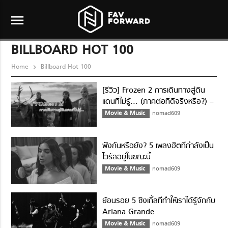
menu
BILLBOARD HOT 100
Home
Billboard Hot 100
[รีวิว] Frozen 2 การเดินทางสู่ดิน
แดนที่ไม่รู้… (ภาคต่อที่ดีจริงหรือ?) –
ไม่สปอยล์
Movie & Music
nomad609
ฟังกันหรือยัง? 5 เพลงฮิตที่กำลังเป็น
ไวรัลอยู่ในขณะนี้
Movie & Music
nomad609
ย้อนรอย 5 ซิงเกิ้ลที่ทำให้เราได้รู้จักกับ
Ariana Grande
Movie & Music
nomad609