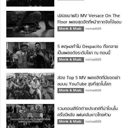
ปล่อยมาแล้ว MV Versace On The
Floor เพลงสุดฮิตที่หน้ากากจิงโจ้ชอบ
ร้อง
Movie & Music
nomad609
5 เหตุผลทำไม Despacito ถึงกลาย
เป็นเพลงดังระดับโลก ณ ตอนนี้
Movie & Music
nomad609
ส่อง Top 5 MV เพลงฮิตที่มียอดเข้า
ชมบน YouTube สูงที่สุดในโลก
Movie & Music
nomad609
รวมคอนเสิร์ตต่างประเทศที่น่าโดนใน
ครึ่งปีหลัง แฟนคลับชาวไทยห้าม
พลาด!!
Movie & Music
nomad609