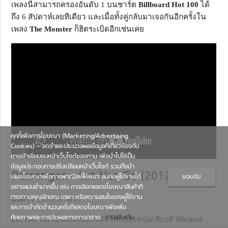
เพลงนี้สามารถครองอันดับ 1 บนชาร์ต
Billboard Hot
100
ได้
ถึง 6 สัปดาห์เลยทีเดียว และเมื่อทั้งคู่กลับมาเจอกันอีกครั้งใน
เพลง
The Monster
ก็ฮิตระเบิดอีกเช่นเคย
คุกกี้เพื่อการโฆษณา (Marketing/Advertising
Cookies) – จดจำและประมวลผลข้อมูลที่เกี่ยวข้องกับ
การเข้าเยี่ยมชมหน้าเว็บไซต์ของท่าน เพื่อนำไปใช้เป็น
ข้อมูลประกอบการปรับเปลี่ยนหน้าเว็บไซต์ รวมถึงนำ
Passenger – Let Her Go
(2012)
เสนอโฆษณาเพื่อการพาณิชย์ให้เหมาะสมกับผู้ใช้งานได้
ยอมรับ
อย่างแม่นยำมากขึ้น เช่น การเลือกแสดงโฆษณาสินค้าที่
ตรงตามคุณลักษณะเฉพาะหรือความสนใจของผู้ใช้งาน
ยอดวิว
1,055 ล้านวิว
และการจำกัดจำนวนครั้งที่แสดงโฆษณาเพื่อเพิ่ม
ศักยภาพและการวัดผลทางการตลาด
อ่านเพิ่มเติม
Let Her Go
เป็นเพลงฮิตระดับโลกของหนุ่มเสียงดี
Michael