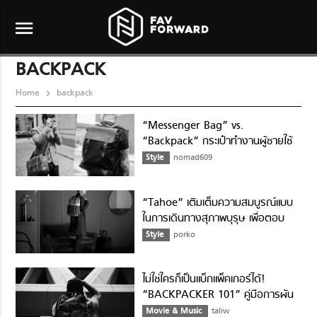
menu
BACKPACK
Home
backpack
“Messenger Bag” vs.
“Backpack” กระเป๋าทำงานผู้ชายใช้
แบบไหนดี?
Style
nomad609
“Tahoe” เติมเต็มความสมบูรณ์แบบ
ในการเดินทางสุภาพบุรุษ เพื่อตอบ
โจทย์ทุกไลฟ์สไตล์จาก TUMI
Style
porko
ไม่ใช่ใครก็เป็นแบ็กแพ็คเกอร์ได้!
“BACKPACKER 101” คู่มือการผัน
ตัวเป็นนักเดินทางตัวจริง
Movie & Music
taliw