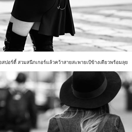
ือสปอร์ตี้ สวมสนีกเกอร์แล้วคว้าสายสะพายเป้ข้างเดียวพร้อมลุย