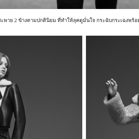
ะพาย 2 ข้างตามปกตินิยม ที่ทำให้ลุคดูมั่นใจ กระฉับกระเฉงพร