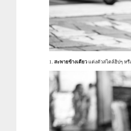
1.
สะพายข้างเดียว
แต่งตัวสไตล์ฮิปๆ หร