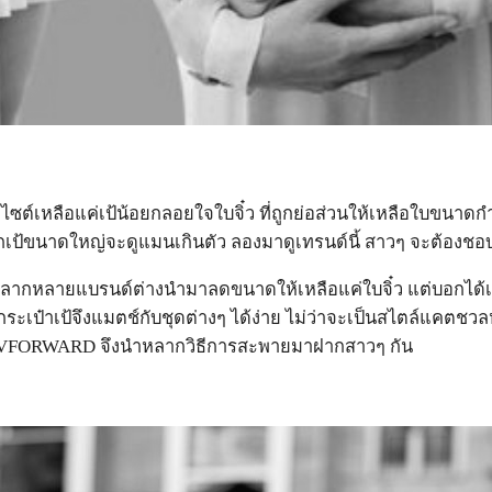
ต์เหลือแค่เป้น้อยกลอยใจใบจิ๋ว ที่ถูกย่อส่วนให้เหลือใบขนาดกำ
เป้ขนาดใหญ่จะดูแมนเกินตัว ลองมาดูเทรนด์นี้ สาวๆ จะต้องชอ
ี้หลากหลายแบรนด์ต่างนำมาลดขนาดให้เหลือแค่ใบจิ๋ว แต่บอกได้เลยว่
ป็นกระเป๋าเป้จึงแมตช์กับชุดต่างๆ ได้ง่าย ไม่ว่าจะเป็นสไตล์แคต
 FAVFORWARD จึงนำหลากวิธีการสะพายมาฝากสาวๆ กัน