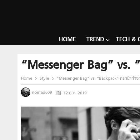
HOME
TREND
TECH & 
“Messenger Bag” vs. “B
Home
Style
“Messenger Bag” vs. “Backpack” กระเป๋าทำงาน
nomad609
12 ก.ค. 2019