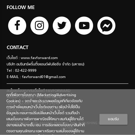
FOLLOW ME
CONTACT
เว็บไซต์ : www.favforward.com
บริษัท อมรินทร์พริ้นติ้งแอนด์พับลิชชิ่ง จำกัด (มหาชน)
Tel : 02-422-9999
E-MAIL :
favforward01@gmail.com
สนใจลงโฆษณากับเว็บไซต์ FAVFORWARD
คุกกี้เพื่อการโฆษณา (Marketing/Advertising
เนตรนภา อมตสกุล [081-684-8324]
Cookies) – จดจำและประมวลผลข้อมูลที่เกี่ยวข้องกับ
กฤตยา อุปวรรณ [089-813-2424]
การเข้าเยี่ยมชมหน้าเว็บไซต์ของท่าน เพื่อนำไปใช้เป็น
สินีวรรณ ตันพิพัฒน์ [064-509-7963]
ข้อมูลประกอบการปรับเปลี่ยนหน้าเว็บไซต์ รวมถึงนำ
เสนอโฆษณาเพื่อการพาณิชย์ให้เหมาะสมกับผู้ใช้งานได้
ยอมรับ
© COPYRIGHT 2026 AMARIN PRINTING AND PUBLISHING PUBLIC COMPANY
อย่างแม่นยำมากขึ้น เช่น การเลือกแสดงโฆษณาสินค้าที่
LIMITED.
ตรงตามคุณลักษณะเฉพาะหรือความสนใจของผู้ใช้งาน