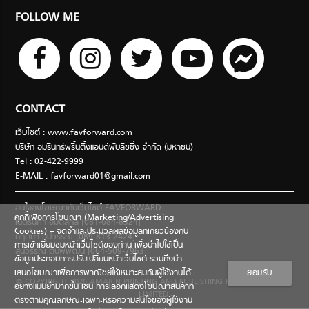
FOLLOW ME
CONTACT
เว็บไซต์ : www.favforward.com
บริษัท อมรินทร์พริ้นติ้งแอนด์พับลิชชิ่ง จำกัด (มหาชน)
Tel : 02-422-9999
E-MAIL :
favforward01@gmail.com
สนใจลงโฆษณากับเว็บไซต์ FAVFORWARD
คุกกี้เพื่อการโฆษณา (Marketing/Advertising
เนตรนภา อมตสกุล [081-684-8324]
Cookies) – จดจำและประมวลผลข้อมูลที่เกี่ยวข้องกับ
กฤตยา อุปวรรณ [089-813-2424]
การเข้าเยี่ยมชมหน้าเว็บไซต์ของท่าน เพื่อนำไปใช้เป็น
สินีวรรณ ตันพิพัฒน์ [064-509-7963]
ข้อมูลประกอบการปรับเปลี่ยนหน้าเว็บไซต์ รวมถึงนำ
เสนอโฆษณาเพื่อการพาณิชย์ให้เหมาะสมกับผู้ใช้งานได้
ยอมรับ
© COPYRIGHT 2026 AMARIN PRINTING AND PUBLISHING PUBLIC COMPANY
อย่างแม่นยำมากขึ้น เช่น การเลือกแสดงโฆษณาสินค้าที่
LIMITED.
ตรงตามคุณลักษณะเฉพาะหรือความสนใจของผู้ใช้งาน