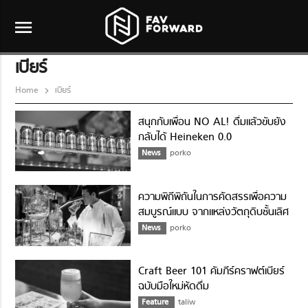
menu
เบียร์
Home
เบียร์
สนุกกับเพื่อน NO AL! ดื่มแล้วขับยัง
กลับได้ Heineken 0.0
News
porko
ความพิถีพิถันในการคัดสรรเพื่อความ
สมบูรณ์แบบ จากแหล่งวัตถุดิบชั้นเลิศ
สู่เบียร์สไตล์เยอรมัน Federbräu
News
porko
German Single Malt
Craft Beer 101 คัมภีร์คราฟต์เบียร์
ฉบับมือใหม่หัดดื่ม
Feature
taliw