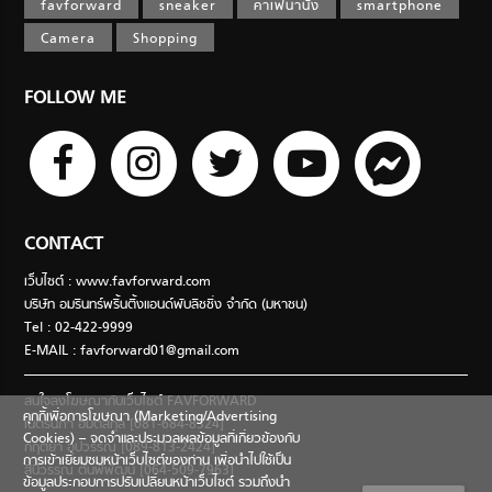
favforward
sneaker
คาเฟ่น่านั่ง
smartphone
Camera
Shopping
FOLLOW ME
CONTACT
เว็บไซต์ : www.favforward.com
บริษัท อมรินทร์พริ้นติ้งแอนด์พับลิชชิ่ง จำกัด (มหาชน)
Tel : 02-422-9999
E-MAIL :
favforward01@gmail.com
สนใจลงโฆษณากับเว็บไซต์ FAVFORWARD
คุกกี้เพื่อการโฆษณา (Marketing/Advertising
เนตรนภา อมตสกุล [081-684-8324]
Cookies) – จดจำและประมวลผลข้อมูลที่เกี่ยวข้องกับ
กฤตยา อุปวรรณ [089-813-2424]
การเข้าเยี่ยมชมหน้าเว็บไซต์ของท่าน เพื่อนำไปใช้เป็น
สินีวรรณ ตันพิพัฒน์ [064-509-7963]
ข้อมูลประกอบการปรับเปลี่ยนหน้าเว็บไซต์ รวมถึงนำ