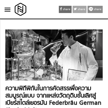
menu
menu
share
share
share
ความพิถีพิถันในการคัดสรรเพื่อความ
สมบูรณ์แบบ จากแหล่งวัตถุดิบชั้นเลิศสู่
เบียร์สไตล์เยอรมัน Federbräu German