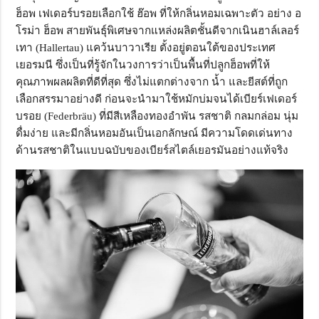
ฮ็อพ เฟเดอร์บรอยเลือกใช้ ฮ๊อพ ที่ให้กลิ่นหอมเฉพาะตัว อย่าง อ
โรม่า ฮ็อพ สายพันธุ์พิเศษจากแหล่งผลิตชั้นดีจากเนินฮาล์เลอร์
เทา (Hallertau) แคว้นบาวาเรีย ตั้งอยู่ตอนใต้ของประเทศ
เยอรมนี ซึ่งเป็นที่รู้จักในวงการว่าเป็นพื้นที่ปลูกฮ็อพที่ให้
คุณภาพผลผลิตที่ดีที่สุด ซึ่งไม่แตกต่างจาก น้ำ และยีสต์ที่ถูก
เลือกสรรมาอย่างดี ก่อนจะนำมาใช้หมักบ่มจนได้เบียร์เฟเดอร์
บรอย (Federbräu) ที่มีสีเหลืองทองอำพัน รสชาติ กลมกล่อม นุ่ม
ดื่มง่าย และมีกลิ่นหอมอันเป็นเอกลักษณ์ มีความโดดเด่นทาง
ด้านรสชาติในแบบฉบับของเบียร์สไตล์เยอรมันอย่างแท้จริง