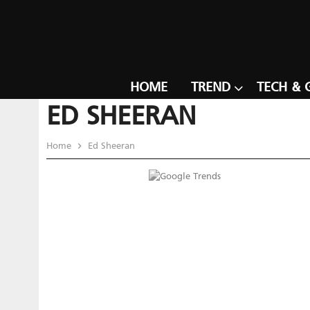
HOME
TREND
TECH & 
ED SHEERAN
Home
Ed Sheeran