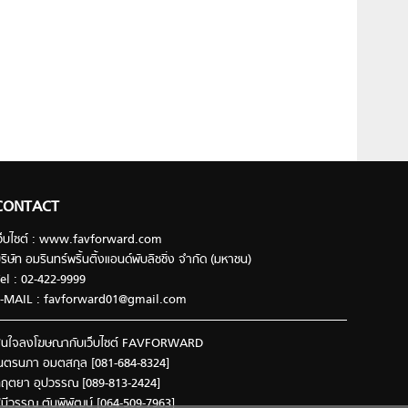
CONTACT
ว็บไซต์ : www.favforward.com
ริษัท อมรินทร์พริ้นติ้งแอนด์พับลิชชิ่ง จำกัด (มหาชน)
el : 02-422-9999
-MAIL :
favforward01@gmail.com
นใจลงโฆษณากับเว็บไซต์ FAVFORWARD
นตรนภา อมตสกุล [081-684-8324]
ฤตยา อุปวรรณ [089-813-2424]
ินีวรรณ ตันพิพัฒน์ [064-509-7963]