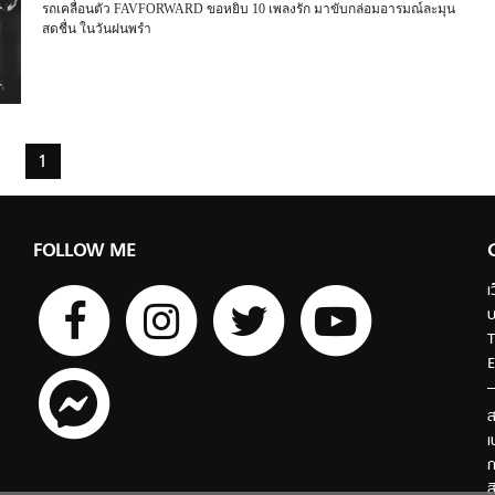
รถเคลื่อนตัว FAVFORWARD ขอหยิบ 10 เพลงรัก มาขับกล่อมอารมณ์ละมุน
สดชื่น ในวันฝนพรำ
1
FOLLOW ME
เ
บ
T
E
ส
เ
ก
ส