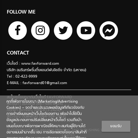
FOLLOW ME
CONTACT
เว็บไซต์ : www.favforward.com
บริษัท อมรินทร์พริ้นติ้งแอนด์พับลิชชิ่ง จำกัด (มหาชน)
Tel : 02-422-9999
E-MAIL :
favforward01@gmail.com
สนใจลงโฆษณากับเว็บไซต์ FAVFORWARD
คุกกี้เพื่อการโฆษณา (Marketing/Advertising
เนตรนภา อมตสกุล [081-684-8324]
Cookies) – จดจำและประมวลผลข้อมูลที่เกี่ยวข้องกับ
กฤตยา อุปวรรณ [089-813-2424]
การเข้าเยี่ยมชมหน้าเว็บไซต์ของท่าน เพื่อนำไปใช้เป็น
สินีวรรณ ตันพิพัฒน์ [064-509-7963]
ข้อมูลประกอบการปรับเปลี่ยนหน้าเว็บไซต์ รวมถึงนำ
เสนอโฆษณาเพื่อการพาณิชย์ให้เหมาะสมกับผู้ใช้งานได้
ยอมรับ
© COPYRIGHT 2026 AMARIN PRINTING AND PUBLISHING PUBLIC COMPANY
อย่างแม่นยำมากขึ้น เช่น การเลือกแสดงโฆษณาสินค้าที่
LIMITED.