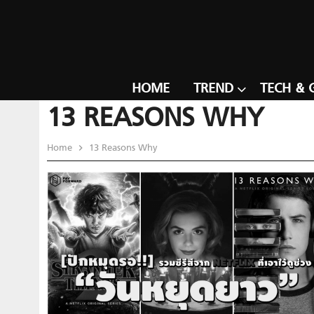
HOME
TREND
TECH & 
13 REASONS WHY
Home
13 Reasons Why