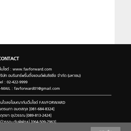
CONTACT
ว็บไซต์ : www.favforward.com
ริษัท อมรินทร์พริ้นติ้งแอนด์พับลิชชิ่ง จำกัด (มหาชน)
el : 02-422-9999
-MAIL :
favforward01@gmail.com
นใจลงโฆษณากับเว็บไซต์ FAVFORWARD
นตรนภา อมตสกุล [081-684-8324]
ฤตยา อุปวรรณ [089-813-2424]
ินีวรรณ ตันพิพัฒน์ [064-509-7963]