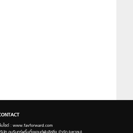
CONTACT
ว็บไซต์ : www.favforward.com
ริษัท อมรินทร์พริ้นติ้งแอนด์พับลิชชิ่ง จำกัด (มหาชน)