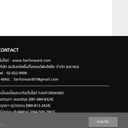
CONTACT
ว็บไซต์ : www.favforward.com
ริษัท อมรินทร์พริ้นติ้งแอนด์พับลิชชิ่ง จำกัด (มหาชน)
el : 02-422-9999
-MAIL :
favforward01@gmail.com
นใจลงโฆษณากับเว็บไซต์ FAVFORWARD
นตรนภา อมตสกุล [081-684-8324]
ฤตยา อุปวรรณ [089-813-2424]
ินีวรรณ ตันพิพัฒน์ [064-509-7963]
ยอมรับ
ED.