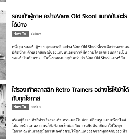
รองเท้าผู้ชาย อย่างVans Old Skool แมทช์กับอะไร
ได้บ้าง
How To
Babiw
หนึ่งรุ่น รองเท้าผู้ชาย สุดคลาสสิกอย่าง Vans Old Skool ที่เราเชื่อว่าหลายคน
มีติดบ้าน ด้วยเอกลักษณ์ของแถบหนอนขาวที่มีความโดดเด่นจนกลายเป็น
รองเท้าในตำนาน…วันนี้เราลองมาดูกันครับว่า Vans Old Skool แมทช์กับ
อะไรได้บ้าง
ใส่รองเท้าคลาสสิก Retro Trainers อย่างไรให้เข้าได้
กับทุกโอกาส
How To
porko
จริงอยู่ที่รองเท้ากีฬาหรือรองเท้าเทรนเนอร์ไม่ค่อยเปลี่ยนรูปแบบหรือสไตล์
ไปมากนัก แต่หลายคนก็ยังกังวลเล็กน้อยกับการหยิบมันกลับมาใส่ในทุก
โอกาส ฉะนั้นมาดูคู่มือการแต่งตัวช่วยให้คุณแต่งรอดจากทุกลุคกับรองเท้า
คู่โปรดกันครับ