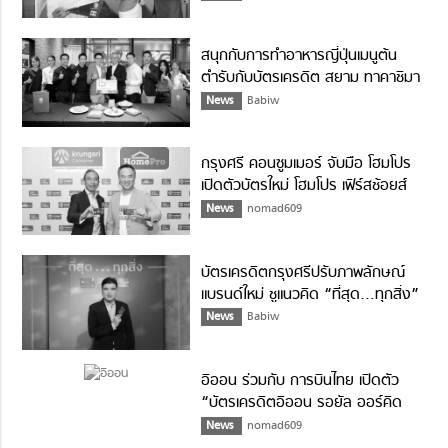
สนุกกับการทำอาหารญี่ปุ่นเมนูต้น
ตำรับกับบัตรเครดิต สยาม ทาคาชิมา
ยะ
News
Babiw
กรุงศรี คอนซูมเมอร์ จับมือ โฮมโปร
เปิดตัวบัตรใหม่ โฮมโปร เฟิร์สช้อยส์
News
nomad609
บัตรเครดิตกรุงศรีปรับภาพลักษณ์
แบรนด์ใหม่ ชูแนวคิด “ที่สุด…ทุกสิ่ง”
News
Babiw
อิออน ร่วมกับ การบินไทย เปิดตัว
“บัตรเครดิตอิออน รอยัล ออร์คิด
พลัส เวิลด์ มาสเตอร์การ์ด”
News
nomad609