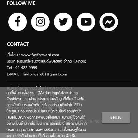
FOLLOW ME
CONTACT
เว็บไซต์ : www.favforward.com
บริษัท อมรินทร์พริ้นติ้งแอนด์พับลิชชิ่ง จำกัด (มหาชน)
Tel : 02-422-9999
E-MAIL :
favforward01@gmail.com
สนใจลงโฆษณากับเว็บไซต์ FAVFORWARD
คุกกี้เพื่อการโฆษณา (Marketing/Advertising
เนตรนภา อมตสกุล [081-684-8324]
Cookies) – จดจำและประมวลผลข้อมูลที่เกี่ยวข้องกับ
กฤตยา อุปวรรณ [089-813-2424]
การเข้าเยี่ยมชมหน้าเว็บไซต์ของท่าน เพื่อนำไปใช้เป็น
สินีวรรณ ตันพิพัฒน์ [064-509-7963]
ข้อมูลประกอบการปรับเปลี่ยนหน้าเว็บไซต์ รวมถึงนำ
เสนอโฆษณาเพื่อการพาณิชย์ให้เหมาะสมกับผู้ใช้งานได้
ยอมรับ
© COPYRIGHT 2026 AMARIN PRINTING AND PUBLISHING PUBLIC COMPANY
อย่างแม่นยำมากขึ้น เช่น การเลือกแสดงโฆษณาสินค้าที่
LIMITED.
ตรงตามคุณลักษณะเฉพาะหรือความสนใจของผู้ใช้งาน
และการจำกัดจำนวนครั้งที่แสดงโฆษณาเพื่อเพิ่ม