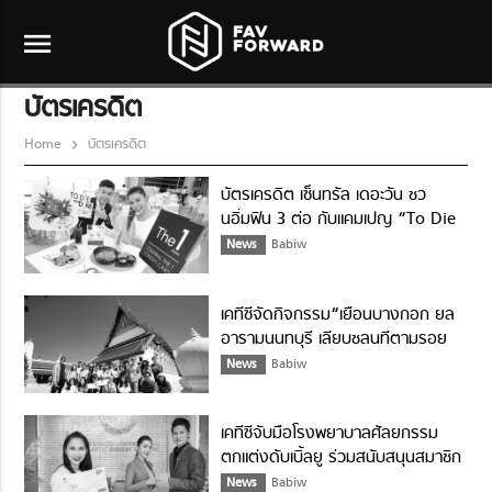
menu
บัตรเครดิต
Home
บัตรเครดิต
บัตรเครดิต เซ็นทรัล เดอะวัน ชว
นอิ่มฟิน 3 ต่อ กับแคมเปญ “To Die
For Dine”
News
Babiw
เคทีซีจัดกิจกรรม“เยือนบางกอก ยล
อารามนนทบุรี เลียบชลนทีตามรอย
มหากวีเอก”
News
Babiw
เคทีซีจับมือโรงพยาบาลศัลยกรรม
ตกแต่งดับเบิ้ลยู ร่วมสนับสนุนสมาชิก
เติมความมั่นใจ
News
Babiw