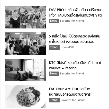
FAV PRO : “กิน พัก เที่ยว เปรี้ยวยก
แก๊ง” แคมเปญเด็ดส่งไปเที่ยวฟรีๆ #ดี
ต่อใจ
News
Favorite for Friend
5 เคล็ดไม่ลับ ใช้บัตรเครดิตยังไงให้มี
กำไรเหลือสำหรับมนุษย์เงินเดือน
Trend
nomad609
KTC มีโปรดี ชวนเที่ยวฮิปๆ ที่ Lub d
Phuket – Patong
News
Favorite for Friend
Eat Your Art Out ละเลียด
อิตาเลียนอาร์ตบนจานอาหาร
Trend
Favorite for Friend