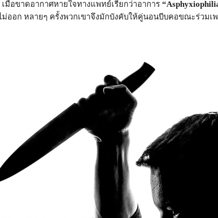
ดๆ เมื่อขาดอากาศหายใจทางแพทย์เรียกว่าอาการ
“
Asphyxiophili
ม่ออก หลายๆ ครั้งพวกเขาจึงมักบังคับให้คู่นอนบีบคอขณะร่วมเ