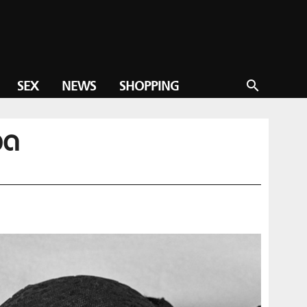
SEX
NEWS
SHOPPING
search
อด