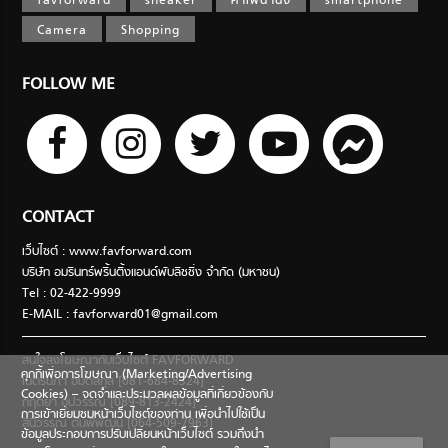
favforward
sneaker
คาเฟ่น่านั่ง
smartphone
Camera
Shopping
FOLLOW ME
CONTACT
เว็บไซต์ : www.favforward.com
บริษัท อมรินทร์พริ้นติ้งแอนด์พับลิชชิ่ง จำกัด (มหาชน)
Tel : 02-422-9999
E-MAIL :
favforward01@gmail.com
สนใจลงโฆษณากับเว็บไซต์ FAVFORWARD
คุกกี้เพื่อการโฆษณา (Marketing/Advertising
เนตรนภา อมตสกุล [081-684-8324]
Cookies) – จดจำและประมวลผลข้อมูลที่เกี่ยวข้องกับ
กฤตยา อุปวรรณ [089-813-2424]
การเข้าเยี่ยมชมหน้าเว็บไซต์ของท่าน เพื่อนำไปใช้เป็น
สินีวรรณ ตันพิพัฒน์ [064-509-7963]
ข้อมูลประกอบการปรับเปลี่ยนหน้าเว็บไซต์ รวมถึงนำ