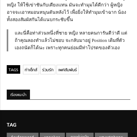
หญิง ให้ใช้เข่าชันกับเตียงแทน มันจะทำมุมได้ดีกว่า ผู้หญิง
อาจจะเอาหมอนหนุนดันหลังไว้ เพื่อยิ่งให้ทำมุมเข้าฉาก น้อง
ทั้งสองสัมผัสกันได้แนบกระชับขึ้น
และนี่คือท่าส่วนหนึ่งที่ชาย หญิง หลายคนการันตีว่าดี แต่
ถ้าคุณลองทำแล้วไม่ชอบ จะกลับมาอยู่ Position เดิมที่ตัว
เองถนัดก็ได้นะ เพราะทุกคนย่อมมีท่าโปรดของตัวเอง
ท่าเซ็กส์
ร่วมรัก
เพศสัมพันธ์
เรื่องแนะนำ
TAG