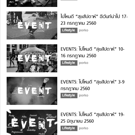
ไปไหนดี “สุขสัปดาห์” อีเว้นท์น่าไป 17-
23 กรกฎาคม 2560
Lifestyle
porko
EVENTS: ไปไหนดี “สุขสัปดาห์” 10-
16 กรกฎาคม 2560
Lifestyle
porko
EVENTS: ไปไหนดี “สุขสัปดาห์” 3-9
กรกฎาคม 2560
Lifestyle
porko
EVENTS: ไปไหนดี “สุขสัปดาห์” 19-
25 มิถุนายน 2560
Lifestyle
porko