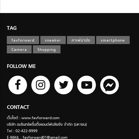
TAG
favforward
sneaker
คาเฟ่น่านั่ง
smartphone
Camera
Shopping
FOLLOW ME
CONTACT
เว็บไซต์ : www.favforward.com
บริษัท อมรินทร์พริ้นติ้งแอนด์พับลิชชิ่ง จำกัด (มหาชน)
Tel : 02-422-9999
E-MAIL :
favforward01@gmail.com