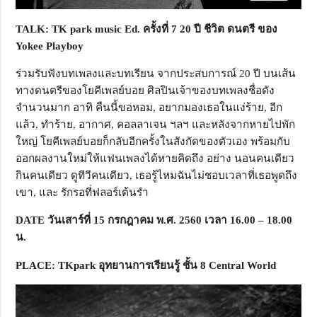
TALK: TK park music Ed.
ครั้งที่
7 20
ปี ชีวิต ดนตรี ของ
Yokee Playboy
ร่วมรับฟังบทเพลงและบทเรียน จากประสบการณ์ 20 ปี บนเส้น
ทางดนตรีของโยคีเพลย์บอย ศิลปินเจ้าของบทเพลงชื่อดัง
จำนวนมาก อาทิ คืนนี้ขอหอม, อยากมองเธอในแง่ร้าย, อีก
แล้ว, ทำร้าย, อากาศ, คอลลาเจน ฯลฯ และหลังจากหายไปพัก
ใหญ่ โยคีเพลย์บอยก็กลับอีกครั้งในสังกัดของตัวเอง พร้อมกับ
ออกผลงานใหม่ให้แฟนเพลงได้หายคิดถึง อย่าง นอนคนเดียว
กินคนเดียว ดูทีวีคนเดียว, เธอรู้ไหมฉันไม่ชอบเวลาที่เธอพูดถึง
เขา, และ รักรอที่ฟลอร์เต้นรำ
DATE
วันเสาร์ที่
15
กรกฎาคม พ.ศ.
2560
เวลา
16.00 – 18.00
น.
PLACE: TKpark
อุทยานการเรียนรู้
ชั้น
8 Central World