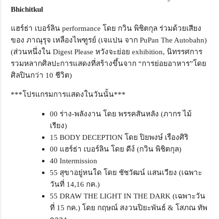
Bhichitkul
แฮร์ธ่า เบอร์ลิน performance โดย กวิน พิชิตกุล ร่วมด้วยเสียง
ของ ภาณุรุจ เหลืองไพฑูรย์ (เจแปน จาก PuPan The Autobahn)
(ส่วนหนึ่งใน Digest Please หวังจะย่อย exhibition, นิทรรศการ
รวมหลากศิลปะการแสดงที่สร้างขึ้นจาก “การย่อยอาหาร”โดย
ศิลปินกว่า 10 ชีวิต)
***โปรแกรมการแสดงในวันนั้น***
00 ร่าง-พลังงาน โดย พรรคสันหลัง (ภากร ไม้
เรียง)
15 BODY DECEPTION โดย ปิยพงษ์ เรืองศิริ
00 แฮร์ธ่า เบอร์ลิน โดย ดีง์ (กวิน พิชิตกุล)
40 Intermission
55 สุขาอยู่หนใด โดย ชัชวัฒน์ แสนเวียง (เฉพาะ
วันที่ 14,16 กค.)
55 DRAW THE LIGHT IN THE DARK (เฉพาะวัน
ที่ 15 กค.) โดย กฤษณ์ สงวนปิยะพันธ์ & โสภณ ทัพ