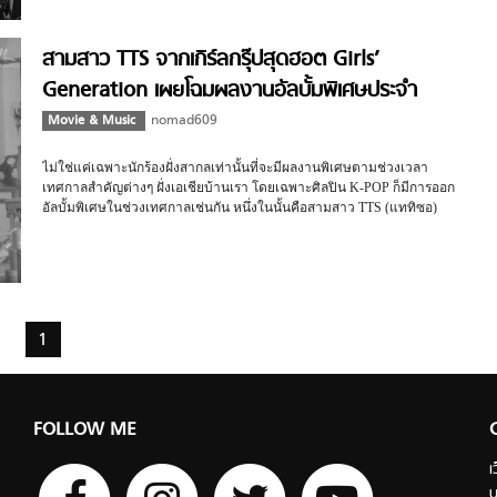
สามสาว TTS จากเกิร์ลกรุ๊ปสุดฮอต Girls’
Generation เผยโฉมผลงานอัลบั้มพิเศษประจำ
เทศกาลคริสต์มาส
Movie & Music
nomad609
ไม่ใช่แค่เฉพาะนักร้องฝั่งสากลเท่านั้นที่จะมีผลงานพิเศษตามช่วงเวลา
เทศกาลสำคัญต่างๆ ฝั่งเอเชียบ้านเรา โดยเฉพาะศิลปิน K-POP ก็มีการออก
อัลบั้มพิเศษในช่วงเทศกาลเช่นกัน หนึ่งในนั้นคือสามสาว TTS (แททิซอ)
จากเกิร์ลกรุ๊ปสุดฮอต Girls’ Generation ที่ได้ส่ง X-Mas สเปเชียลอัลบั้มชิ้น
พิเศษ Dear Santa ออกมาเพื่อเป็นของขวัญต้อนรับเทศกาลคริสต์มาสที่กำลัง
จะมาถึง Girls’ Generation-TTS เป็นชื่อซับยูนิต (วงย่อย) อันประกอบไปด้วย
สมาชิกเสียงหลัก 3 คนจากวงเกิร์ลกรุ๊ปสุดฮอตของเกาหลี Girls’ Generation
อย่าง แทยอน , ทิฟฟานี่ และซอฮยอน โดย X-Mas สเปเชียลอัลบั้ม Dear
Santa นับเป็นผลงานชุดที่ 3 ของ TTS ถัดจาก Twinkle (2012) และ Holler
1
(2014) ซึ่งมีเพลงฮิตมากมายไม่ว่าจะเป็น Twinkle , Baby Steps และ Holler
เป็นต้น ภายใน […]
FOLLOW ME
เ
บ