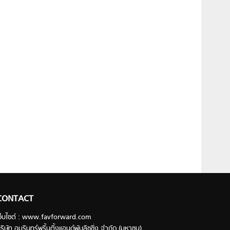
CONTACT
ว็บไซต์ : www.favforward.com
ริษัท อมรินทร์พริ้นติ้งแอนด์พับลิชชิ่ง จำกัด (มหาชน)