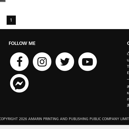
1
FOLLOW ME
เ
บ
T
E
ส
เ
ก
ส
COPYRIGHT 2026 AMARIN PRINTING AND PUBLISHING PUBLIC COMPANY LIMIT