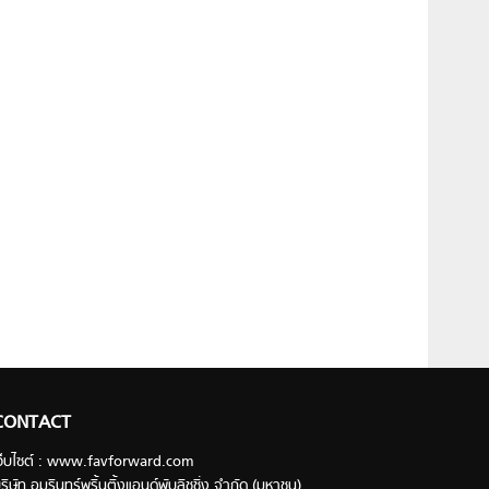
CONTACT
ว็บไซต์ : www.favforward.com
ริษัท อมรินทร์พริ้นติ้งแอนด์พับลิชชิ่ง จำกัด (มหาชน)