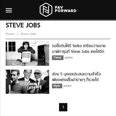
menu
STEVE JOBS
Home
Steve Jobs
รอซื้อกันให้ดี Seiko เตรียมวางขาย
นาฬิการุ่นที่ Steve Jobs เคยใส่อีก
ครั้ง
Trend
porko
ส่อง 5 บุคคลประสบความสำเร็จ
เพียงแต่งเสื้อผ้าง่ายๆ ก็รวยได้
มหาศาล
Style
porko
1