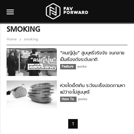
menu
SMOKING
Home
smoking
“คนญี่ปุ่น” สูบบุหรี่จริงจัง จนกลาย
เป็นเรื่องดังระดับชาติ
Feature
porko
ห่วงไดเอ็ตเกิน ระวังมะเร็งปอดถามหา
แม้ว่าจะไม่สูบบุหรี่
How To
porko
1