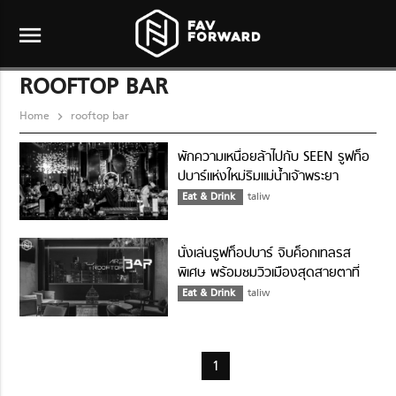
menu
ROOFTOP BAR
Home
rooftop bar
พักความเหนื่อยล้าไปกับ SEEN รูฟท็อ
ปบาร์แห่งใหม่ริมแม่น้ำเจ้าพระยา
Eat & Drink
taliw
นั่งเล่นรูฟท็อปบาร์ จิบค็อกเทลรส
พิเศษ พร้อมชมวิวเมืองสุดสายตาที่
AIRE BAR
Eat & Drink
taliw
1