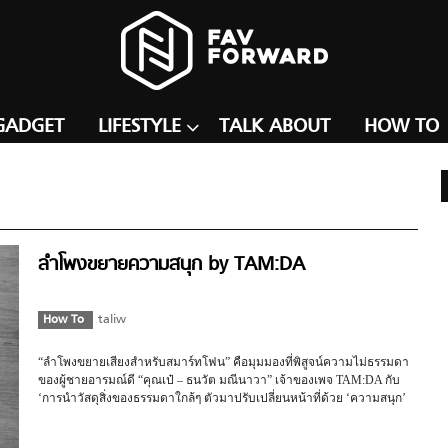
GADGET
LIFESTYLE
TALK ABOUT
HOW TO
ลำโพงขยายความสนุก by TAM:DA
How To
taliw
“ลำโพงขยายเสียงสำหรับสมาร์ทโฟน” คือมุมมองที่พิสูจน์ความไม่ธรรมดา
ของผู้ชายอารมณ์ดี “คุณเป๋ – ธนวัต มณีนาวา” เจ้าของเพจ TAM:DA กับ
‘การนำวัสดุสิ่งของธรรมดาใกล้ๆ ตัวมาปรับเปลี่ยนหน้าที่ด้วย ‘ความสนุก’
ให้เป็นงานดีไซน์’