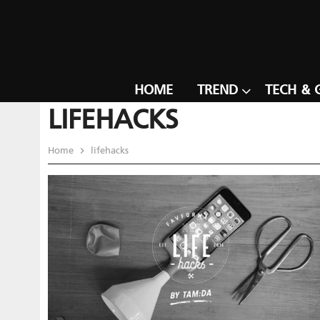
HOME
TREND
TECH & 
LIFEHACKS
Home
lifehacks