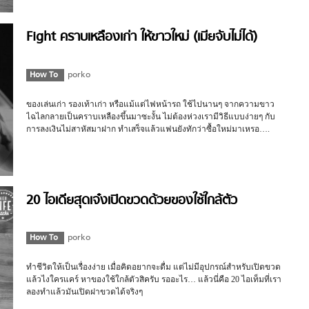
Fight คราบเหลืองเก่า ให้ขาวใหม่ (เมียจับไม่ได้)
How To
porko
ของเล่นเก่า รองเท้าเก่า หรือแม้แต่ไฟหน้ารถ ใช้ไปนานๆ จากความขาว
ไฉไลกลายเป็นคราบเหลืองขึ้นมาซะงั้น ไม่ต้องห่วงเรามีวิธีแบบง่ายๆ กับ
การลงเงินไม่สาหัสมาฝาก ทำเสร็จแล้วแฟนยังทักว่าซื้อใหม่มาเหรอ….
20 ไอเดียสุดเจ๋งเปิดขวดด้วยของใช้ใกล้ตัว
How To
porko
ทำชีวิตให้เป็นเรื่องง่าย เมื่อคิดอยากจะดื่ม แต่ไม่มีอุปกรณ์สำหรับเปิดขวด
แล้วไงใครแคร์ หาของใช้ใกล้ตัวสิครับ รออะไร… แล้วนี่คือ 20 ไอเท็มที่เรา
ลองทำแล้วมันเปิดฝาขวดได้จริงๆ