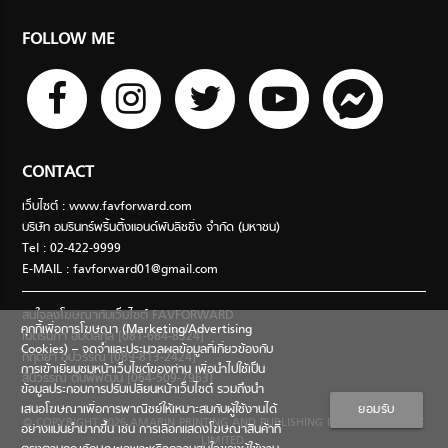
FOLLOW ME
CONTACT
เว็บไซต์ : www.favforward.com
บริษัท อมรินทร์พริ้นติ้งแอนด์พับลิชชิ่ง จำกัด (มหาชน)
Tel : 02-422-9999
E-MAIL :
favforward01@gmail.com
สนใจลงโฆษณากับเว็บไซต์ FAVFORWARD
คุกกี้เพื่อการโฆษณา (Marketing/Advertising
เนตรนภา อมตสกุล [081-684-8324]
Cookies) – จดจำและประมวลผลข้อมูลที่เกี่ยวข้องกับ
กฤตยา อุปวรรณ [089-813-2424]
การเข้าเยี่ยมชมหน้าเว็บไซต์ของท่าน เพื่อนำไปใช้เป็น
สินีวรรณ ตันพิพัฒน์ [064-509-7963]
ข้อมูลประกอบการปรับเปลี่ยนหน้าเว็บไซต์ รวมถึงนำ
เสนอโฆษณาเพื่อการพาณิชย์ให้เหมาะสมกับผู้ใช้งานได้
ยอมรับ
© COPYRIGHT 2026 AMARIN PRINTING AND PUBLISHING PUBLIC COMPANY
อย่างแม่นยำมากขึ้น เช่น การเลือกแสดงโฆษณาสินค้าที่
LIMITED.