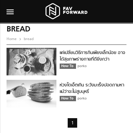
menu
BREAD
Home
bread
แค่เปลี่ยนวิธีการกินเพียงเล็กน้อย อาจ
ได้สุขภาพร่างกายที่ดียิ่งกว่า
How To
porko
ห่วงไดเอ็ตเกิน ระวังมะเร็งปอดถามหา
แม้ว่าจะไม่สูบบุหรี่
How To
porko
1