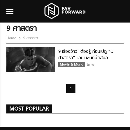
menu
9 ศาสตรา
Home
9 ศาสตรา
9 เรื่องว้าว! ต้องรู้ ก่อนไปดู “๙
ศาสตรา” แอนิเมชั่นที่นำเสนอ
‘มวยไทย’ ที่ได้มาตรฐานระดับฮอลลี
Movie & Music
taliw
วูด
1
MOST POPULAR