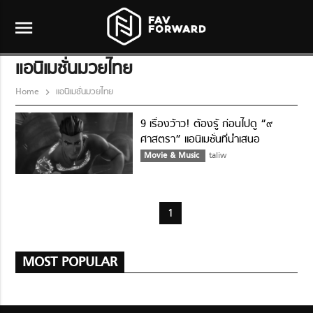
menu
แอนิเมชั่นมวยไทย
Home
แอนิเมชั่นมวยไทย
9 เรื่องว้าว! ต้องรู้ ก่อนไปดู “๙
ศาสตรา” แอนิเมชั่นที่นำเสนอ
‘มวยไทย’ ที่ได้มาตรฐานระดับฮอลลี
Movie & Music
taliw
วูด
1
MOST POPULAR