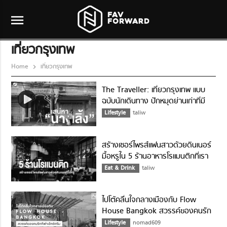
menu
เที่ยวกรุงเทพ
Home
เที่ยวกรุงเทพ
The Traveller: เที่ยวกรุงเทพ แบบ
ฉบับนักเดินทาง ปักหมุดย่านเก่าที่มี
เสน่ห์ “นางเลิ้ง”
Lifestyle
taliw
สร้างเซอร์ไพรส์แฟนสาวด้วยดินเนอร์
มื้อหรูใน 5 ร้านอาหารโรแมนติกที่เรา
คัดมาฝาก
Eat & Drink
taliw
ไปโต้คลื่นใจกลางเมืองกับ Flow
House Bangkok สวรรค์ของคนรัก
กีฬาเอ็กซ์ตรีม
Lifestyle
nomad609