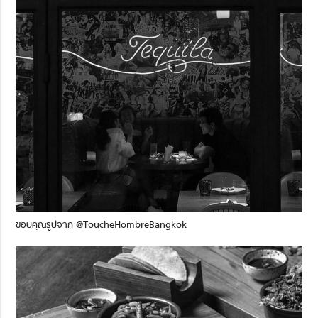
ขอบคุณรูปจาก @ToucheHombreBangkok