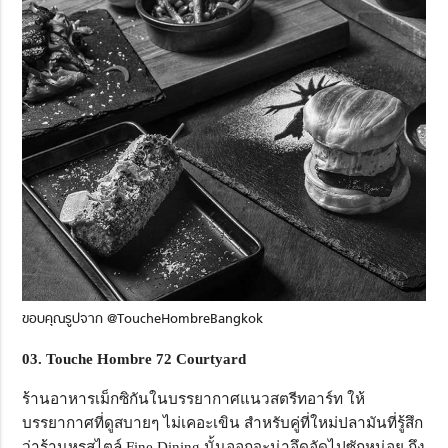
ขอบคุณรูปจาก @ToucheHombreBangkok
0
3. Touche Hombre 72 Courtyard
ร้านอาหารเม็กซิกันในบรรยากาศแนวสตรีทอาร์ท ให้
บรรยากาศที่ดูสบายๆ ไม่เคอะเขิน สำหรับคู่ที่ใหม่ปลามันที่รู้สึก
ว่าร้านหรูสไตล์ Fine Dining นั้นออกจะน่าอึดอัดไปซักหน่อย ถึง