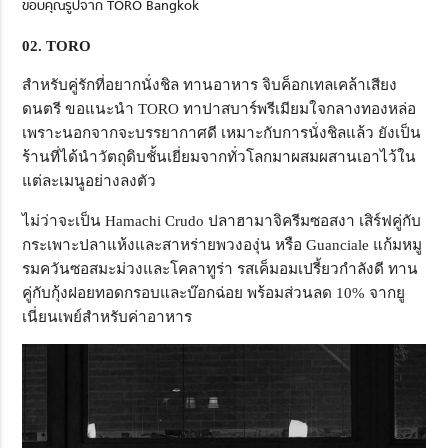
ขอบคุณรูปจาก TORO Bangkok
02. TORO
สำหรับคู่รักที่อยากนั่งชิล ทานอาหาร จิบค็อกเทลเคล้าเสียง
ดนตรี ขอแนะนำ TORO ทาปาสบาร์พรีเมียมใจกลางทองหล่อ
เพราะนอกจากจะบรรยากาศดี เหมาะกับการนั่งชิลแล้ว ยังเป็น
ร้านที่ได้นำวัตถุดิบชั้นเยี่ยมจากทั่วโลกมาผสมผสานเอาไว้ใน
แต่ละเมนูอย่างลงตัว
ไม่ว่าจะเป็น Hamachi Crudo ปลาฮามาจิครีมซอสงา เสิร์ฟคู่กับ
กระเพาะปลาแห้งและสาหร่ายพวงองุ่น หรือ Guanciale แก้มหมู
รมควันซอสมะม่วงและโคลาทูร่า รสเค็มอมเปรี้ยวกำลังดี ทาน
คู่กับกุ้งฝอยทอดกรอบและบ๊อกฉ่อย พร้อมส่วนลด 10% จากยู
เนี่ยนเพย์สำหรับค่าอาหาร