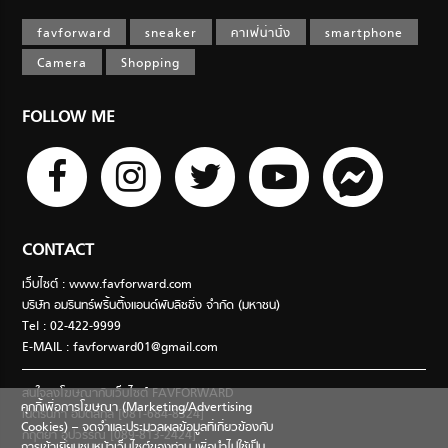
favforward
sneaker
คาเฟ่น่านั่ง
smartphone
Camera
Shopping
FOLLOW ME
CONTACT
เว็บไซต์ : www.favforward.com
บริษัท อมรินทร์พริ้นติ้งแอนด์พับลิชชิ่ง จำกัด (มหาชน)
Tel : 02-422-9999
E-MAIL :
favforward01@gmail.com
สนใจลงโฆษณากับเว็บไซต์ FAVFORWARD
คุกกี้เพื่อการโฆษณา (Marketing/Advertising
เนตรนภา อมตสกุล [081-684-8324]
Cookies) – จดจำและประมวลผลข้อมูลที่เกี่ยวข้องกับ
กฤตยา อุปวรรณ [089-813-2424]