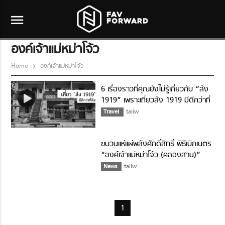
menu
องค์เจ้าแม่หม่าโจ้ว
Home
องค์เจ้าแม่หม่าโจ้ว
6 เรื่องราวที่คุณยังไม่รู้เกี่ยวกับ “ล้ง
1919” เพราะเที่ยวล้ง 1919 มีดีกว่าที่
คิด
Travel
taliw
ขบวนแห่แผ่พลังศักดิ์สิทธิ์ พิธีเบิกเนตร
“องค์เจ้าแม่หม่าโจ้ว (คลองสาน)”
News
taliw
1