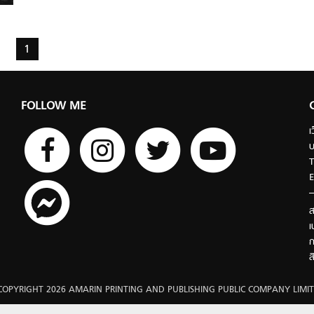
1
FOLLOW ME
เ
บ
T
E
ส
เ
ก
ส
COPYRIGHT 2026 AMARIN PRINTING AND PUBLISHING PUBLIC COMPANY LIMIT