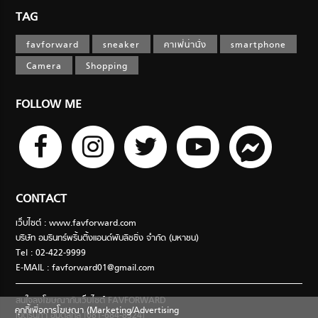
TAG
favforward
sneaker
คาเฟ่น่านั่ง
smartphone
Camera
Shopping
FOLLOW ME
CONTACT
เว็บไซต์ : www.favforward.com
บริษัท อมรินทร์พริ้นติ้งแอนด์พับลิชชิ่ง จำกัด (มหาชน)
Tel : 02-422-9999
E-MAIL :
favforward01@gmail.com
สนใจลงโฆษณากับเว็บไซต์ FAVFORWARD
คุกกี้เพื่อการโฆษณา (Marketing/Advertising
เนตรนภา อมตสกุล [081-684-8324]