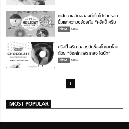
เทศกาลเฉลิมฉลองที่เต็มไปด้วยรอย
ยิ้มและความอร่อยกับ “คริสปี้ ครีม
ฮอลิเดย์”
News
taliw
คริสปี้ ครีม ฉลองวันช็อคโกแลตโลก
ด้วย “ช็อคโกแลต เกลซ โดนัท”
News
taliw
1
MOST POPULAR