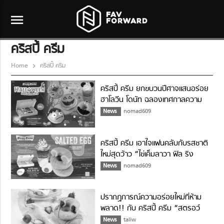
menu
คริสปี้ ครีม
Home
คริสปี้ ครีม
คริสปี้ ครีม ยกขบวนปีศาจแสนอร่อย
ฮาโลวีน โดนัท ฉลองเทศกาลความ
หลอน
News
nomad609
คริสปี้ ครีม เอาใจแฟนคลับกับรสชาติ
ใหม่สุดว้าว “ไข่เค็มลาวา ฟิล ริง
โดนัท”
News
nomad609
ปรากฏการณ์ความอร่อยใหม่ที่ห้าม
พลาด!! กับ คริสปี้ ครีม “สตรอว์
เบอร์รี่ ฟิล ริงส์ โดนัท”
News
taliw