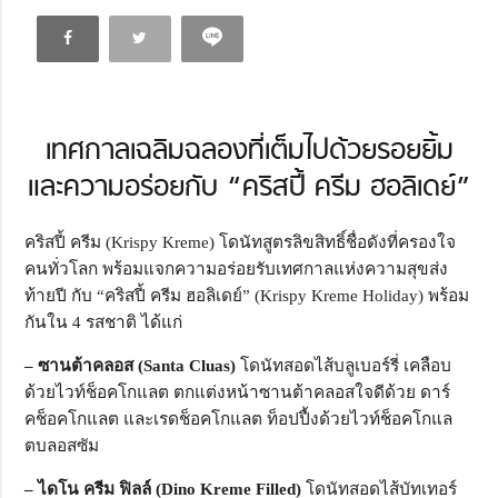
เทศกาลเฉลิมฉลองที่เต็มไปด้วยรอยยิ้ม
และความอร่อยกับ “คริสปี้ ครีม ฮอลิเดย์”
คริสปี้ ครีม (Krispy Kreme) โดนัทสูตรลิขสิทธิ์ชื่อดังที่ครองใจ
คนทั่วโลก พร้อมแจกความอร่อยรับเทศกาลแห่งความสุขส่ง
ท้ายปี กับ “คริสปี้ ครีม ฮอลิเดย์” (Krispy Kreme Holiday) พร้อม
กันใน 4 รสชาติ ได้แก่
– ซานต้าคลอส (Santa Cluas)
โดนัทสอดไส้บลูเบอร์รี่ เคลือบ
ด้วยไวท์ช็อคโกแลต ตกแต่งหน้าซานต้าคลอสใจดีด้วย ดาร์
คช็อคโกแลต และเรดช็อคโกแลต ท็อปปื้งด้วยไวท์ช็อคโกแล
ตบลอสซัม
– ไดโน ครีม ฟิลล์ (Dino Kreme Filled)
โดนัทสอดไส้บัทเทอร์