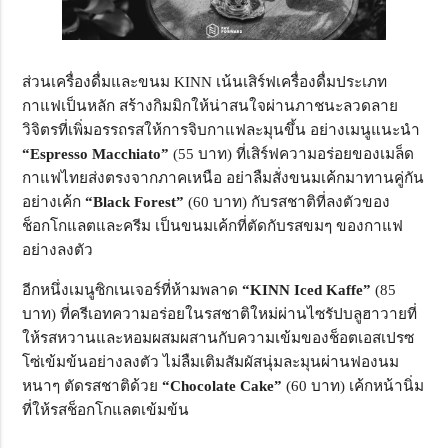
ส่วนเครื่องดื่มและขนม KINN เน้นเสิร์ฟเครื่องดื่มประเภท
กาแฟเป็นหลัก สร้างกิมมิกให้น่าสนใจผ่านภาชนะลวดลาย
วิจิตรที่เพิ่มอรรถรสให้การจิบกาแฟละมุนขึ้น อย่างเมนูแนะนำ
“Espresso Macchiato”
(55 บาท) ที่เสิร์ฟความอร่อยของเมล็ด
กาแฟไทยส่งตรงจากภาคเหนือ อย่าลืมสั่งขนมเค้กมาทานคู่กัน
อย่างเค้ก
“Black Forest”
(60 บาท) กับรสชาติที่ลงตัวของ
ช็อกโกแลตและครีม เป็นขนมเค้กที่ตัดกับรสขมๆ ของกาแฟ
อย่างลงตัว
อีกหนึ่งเมนูซิกเนเจอร์ที่ห้ามพลาด
“KINN Iced Kaffe”
(85
บาท) ที่ครีเอทความอร่อยในรสชาติใหม่ผ่านไซรัปบลูฮาวายที่
ให้รสหวานและหอมผสมผสานกับความเข้มของช็อตเอสเปรซ
โซ่เข้มข้นอย่างลงตัว ไม่ลืมเติมสัมผัสนุ่มละมุนผ่านฟองนม
หนาๆ ตัดรสชาติด้วย
“Chocolate Cake”
(60 บาท) เค้กหน้านิ่ม
ที่ให้รสช็อกโกแลตเข้มข้น