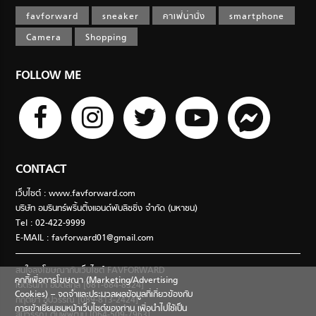
favforward
sneaker
คาเฟ่น่านั่ง
smartphone
Camera
Shopping
FOLLOW ME
CONTACT
เว็บไซต์ : www.favforward.com
บริษัท อมรินทร์พริ้นติ้งแอนด์พับลิชชิ่ง จำกัด (มหาชน)
Tel : 02-422-9999
E-MAIL :
favforward01@gmail.com
สนใจลงโฆษณากับเว็บไซต์ FAVFORWARD
คุกกี้เพื่อการโฆษณา (Marketing/Advertising
เนตรนภา อมตสกุล [081-684-8324]
Cookies) – จดจำและประมวลผลข้อมูลที่เกี่ยวข้องกับ
กฤตยา อุปวรรณ [089-813-2424]
การเข้าเยี่ยมชมหน้าเว็บไซต์ของท่าน เพื่อนำไปใช้เป็น
สินีวรรณ ตันพิพัฒน์ [064-509-7963]