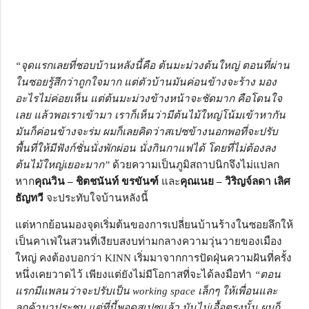
“จุดแรกเลยที่ชอบบ้านหลังนี้คือ ต้นมะม่วงต้นใหญ่ ตอนที่ผ่าน
ในซอยรู้สึกว่าถูกใจมาก แต่ตัวบ้านมันค่อนข้างจะร้าง มอง
อะไรไม่ค่อยเห็น แต่ต้นมะม่วงข้างหน้าจะชัดมาก คือโดนใจ
เลย แล้วพอเราเข้ามา เราก็เห็นว่ามีต้นไม้ใหญ่โน้มเข้าหากัน
มันก็ค่อนข้างจะร่ม ผมก็เลยคิดว่าสเปซข้างนอกพอที่จะปรับ
พื้นที่ให้มีฟังก์ชั่นนั่งพักผ่อน นั่งกินกาแฟได้ โดยที่ไม่ต้องลง
ต้นไม้ใหญ่เยอะมาก”
ด้วยความเป็นภูมิสถาปนิกจึงไม่แปลก
หาก
คุณวิน – ชิตชนันท์ ขรขันฑ์
และ
คุณเนย – วิริญจ์ลดา เลิศ
ธัญทวี
จะประทับใจบ้านหลังนี้
แต่หากย้อนมองจุดเริ่มต้นของการเปลี่ยนบ้านร้างในซอยลึกให้
เป็นคาเฟ่ในสวนที่เงียบสงบท่ามกลางความวุ่นวายของเมือง
ใหญ่ คงต้องบอกว่า KINN เริ่มมาจากการปัดฝุ่นความฝันที่ครั้ง
หนึ่งเคยวาดไว้ เพียงแต่ยังไม่มีโอกาสที่จะได้ลงมือทำ
“ตอน
แรกมีแพลนว่าจะปรับเป็น working space เล็กๆ ให้เพื่อนและ
ลูกค้ามาประชุม แต่ที่นี้พอดูสเปซแล้ว มันไม่เอื้อตรงนั้น ผมก็