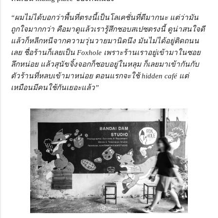
“ผมไม่ได้บอกว่าพื้นที่ตรงนี้เป็นโลเคชั่นที่ดีมากนะ แต่ว่ามัน
ถูกใจมากกว่า คือมาดูแล้วเรารู้สึกชอบสเปซตรงนี้ ดูน่าสนใจดี
แล้วก็หลีกหนีจากความวุ่นวายมานิดนึง มันไม่ได้อยู่ติดถนน
เลย ชื่อร้านก็เลยเป็น Foxhole เพราะร้านเราอยู่เข้ามาในซอย
ลึกหน่อย แล้วสุนัขจิ้งจอกก็ชอบอยู่ในหลุม ก็เลยมาเข้ากันกับ
ตัวร้านที่หลบเข้ามาหน่อย ตอนแรกจะใช้ hidden café แต่
เหมือนมีคนใช้กันเยอะแล้ว”