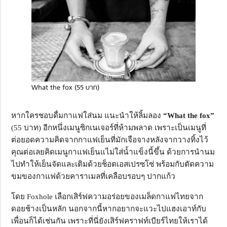
What the fox (55 บาท)
หากใครชอบดื่มกาแฟใส่นม แนะนำให้ลิ้มลอง
“What the fox”
(55 บาท) อีกหนึ่งเมนูซิกเนเจอร์ที่ห้ามพลาด เพราะเป็นเมนูที่
ต่อยอดความคิดจากกาแฟเย็นที่มักเจือจางหลังจากวางทิ้งไว้
คุณต่อเลยคิดเมนูกาแฟเย็นแไม่ใส่น้ำแข็งนี้ขึ้น ด้วยการนำนม
ไปทำให้เย็นจัดและเติมด้วยช็อตเอสเปรซโซ่ พร้อมกับตัดความ
ขมของกาแฟด้วยคาราเมลที่เคลือบรอบๆ ปากแก้ว
โดย Foxhole เลือกเสิร์ฟความอร่อยของเมล็ดกาแฟไทยจาก
ดอยช้างเป็นหลัก นอกจากนี้หากอยากจะแวะไปแฮงเอาท์กับ
เพื่อนก็ได้เช่นกัน เพราะที่นี่ยังเสิร์ฟคราฟท์เบียร์ไทยให้เราได้