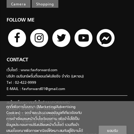
Camera
Shopping
FOLLOW ME
CONTACT
เว็บไซต์ : www.favforward.com
บริษัท อมรินทร์พริ้นติ้งแอนด์พับลิชชิ่ง จำกัด (มหาชน)
Tel : 02-422-9999
E-MAIL :
favforward01@gmail.com
สนใจลงโฆษณากับเว็บไซต์ FAVFORWARD
คุกกี้เพื่อการโฆษณา (Marketing/Advertising
เนตรนภา อมตสกุล [081-684-8324]
Cookies) – จดจำและประมวลผลข้อมูลที่เกี่ยวข้องกับ
กฤตยา อุปวรรณ [089-813-2424]
การเข้าเยี่ยมชมหน้าเว็บไซต์ของท่าน เพื่อนำไปใช้เป็น
สินีวรรณ ตันพิพัฒน์ [064-509-7963]
ข้อมูลประกอบการปรับเปลี่ยนหน้าเว็บไซต์ รวมถึงนำ
เสนอโฆษณาเพื่อการพาณิชย์ให้เหมาะสมกับผู้ใช้งานได้
ยอมรับ