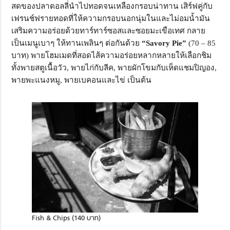
สดของปลาดอลลี่นำไปทอดจนเหลืองกรอบน่าทาน เสิร์ฟคู่กับ
เฟรนช์ฟรายทอดที่ให้ความกรอบนอกนุ่มในและไม่อมน้ำมัน
เสริมความอร่อยด้วยทาร์ทาร์ซอสและซอยมะเขือเทศ กลาย
เป็นเมนูเบาๆ ให้ทานเพลินๆ ต่อกันด้วย
“Savory Pie”
(70 – 85
บาท) พายโฮมเมดที่สอดไส้ความอร่อยหลากหลายให้เลือกชิม
ทั้งพายสตูเนื้อวัว, พายไก่กับลีค, พายผักโขมกับเห็ดแชมปิญอง,
พายพะแนงหมู, พายเบคอนและไข่ เป็นต้น
Fish & Chips (140 บาท)