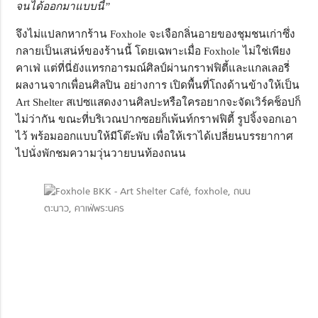
จนได้ออกมาแบบนี้”
จึงไม่แปลกหากร้าน Foxhole จะเจือกลิ่นอายของชุมชนเก่าซึ่ง
กลายเป็นเสน่ห์ของร้านนี้ โดยเฉพาะเมื่อ Foxhole ไม่ใช่เพียง
คาเฟ่ แต่ที่นี่ยังแทรกอารมณ์ศิลป์ผ่านกราฟฟิตี้และแกลเลอรี่
ผลงานจากเพื่อนศิลปิน อย่างการ เปิดพื้นที่โถงด้านข้างให้เป็น
Art Shelter สเปซแสดงงานศิลปะหรือใครอยากจะจัดเวิร์คช็อปก็
ไม่ว่ากัน ขณะที่บริเวณปากซอยก็เพ้นท์กราฟฟิตี้ รูปจิ้งจอกเอา
ไว้ พร้อมออกแบบให้มีโต๊ะพับ เพื่อให้เราได้เปลี่ยนบรรยากาศ
ไปนั่งพักชมความวุ่นวายบนท้องถนน