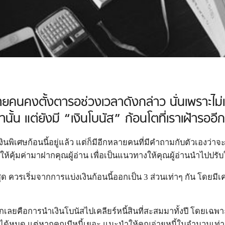
าหลายคนคงตั้งตารอช่วงเวลาดังกล่าว นั่นเพราะไม่
ั้น แต่ยังมี “เงินโบนัส” ก้อนโตที่เราเฝ้ารออี
พิเศษก้อนนี้อยู่แล้ว แต่ก็มีอีกหลายคนที่มีคำถามกับตัวเองว่า
นัสให้คุ้มค่ามาฝากคุณผู้อ่าน เพื่อเป็นแนวทางให้คุณผู้อ่านนำไปปรับ
 ควรเริ่มจากการแบ่งเงินก้อนนี้ออกเป็น 3 ส่วนเท่าๆ กัน โดยมีเคล
รกเลยคือการนำเงินโบนัสไปเคลียร์หนี้สินที่สะสมมาทั้งปี โดยเฉพา
ี้ได้หมด แต่หากคุณมีหนี้เยอะ แนะนำให้คุณจ่ายหนี้ในจำนวนเท่าก