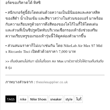
อร์ดของริคาดโด้ ทิสซิ
• สนีกเกอร์คู่นี้ยังโดดเด่นด้วยความเป็นมินิมอลและคลาสสิค
ของสีดำ น้ำเงินเข้ม และสีขาวสว่างในส่วนของแอร์ มาพร้อม
กับความเรียบหรูด้วยการดึงสีทองของโลโก้ไนกี้ให้โดดเด่น
และส่วนที่เป็นซิปรูดปิดทับบริเวณเชือกรองเท้ายังช่วยเสริม
ความเรียบหรูของรองเท้ารุ่นนี้ให้ดูคล่องตัวมากขึ้น
• ส่วนสนนราคาก็ไม่เบาเช่นกัน โดย NikeLab Air Max 97 Mid
x Riccardo Tisci เปิดตัวด้วยราคา 7,000 บาท
>> เก็บเงินแทบไม่ทัน!! เมื่อไนกี้ออก Air Max มายั่วตายั่วใจให้ตามเก็บกันถึง
8 รุ่น
ภาพบางส่วนจาก :
thesolesupplier.co.uk
nike
Nike Shoes
sneaker
style
ไนกี้