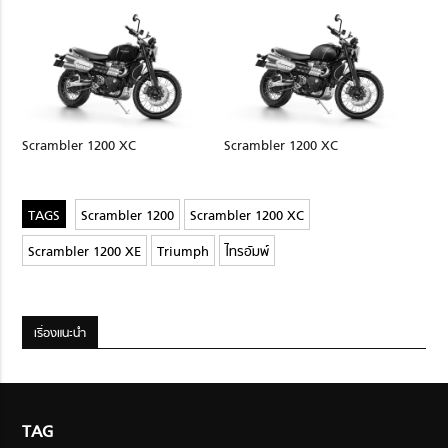
Scrambler 1200 XC
Scrambler 1200 XC
Scrambler 1200
Scrambler 1200 XC
Scrambler 1200 XE
Triumph
ไทรอัมพ์
เรื่องแนะนำ
TAG