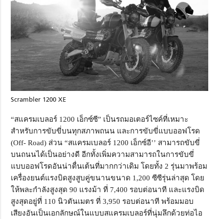
Scrambler 1200 XE
“สแครมเบลอร์ 1200 เอ็กซ์ซี” เป็นรถมอเตอร์ไซค์ที่เหมาะ
สำหรับการขับขี่บนทุกสภาพถนน และการขับขี่แบบออฟโรด
(Off- Road) ส่วน “สแครมเบลอร์ 1200 เอ็กซ์อี’’ สามารถขับขี่
บนถนนได้เป็นอย่างดี อีกทั้งเพิ่มความสามารถในการขับขี่
แบบออฟโรดอันน่าตื่นเต้นที่มากกว่าเดิม โดยทั้ง 2 รุ่นมาพร้อม
เครื่องยนต์แรงบิดสูงสูบคู่ขนานขนาด 1,200 ซีซีรุ่นล่าสุด โดย
ให้พละกำลังสูงสุด 90 แรงม้า ที่ 7,400 รอบต่อนาที และแรงบิด
สูงสุดอยู่ที่ 110 นิวตันเมตร ที่ 3,950 รอบต่อนาที พร้อมมอบ
เสียงอันเป็นเอกลักษณ์ในแบบสแครมเบลอร์ที่นุ่มลึกด้วยท่อไอ