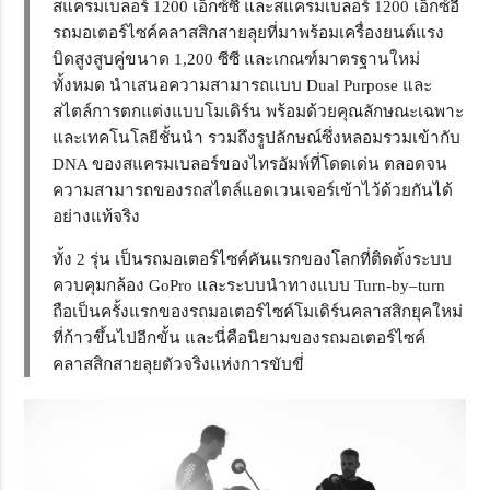
สแครมเบลอร์ 1200 เอ็กซ์ซี และสแครมเบลอร์ 1200 เอ็กซ์อี
รถมอเตอร์ไซค์คลาสสิกสายลุยที่มาพร้อมเครื่องยนต์แรง
บิดสูงสูบคู่ขนาด 1,200 ซีซี และเกณฑ์มาตรฐานใหม่
ทั้งหมด นำเสนอความสามารถแบบ Dual Purpose และ
สไตล์การตกแต่งแบบโมเดิร์น พร้อมด้วยคุณลักษณะเฉพาะ
และเทคโนโลยีชั้นนำ รวมถึงรูปลักษณ์ซึ่งหลอมรวมเข้ากับ
DNA ของสแครมเบลอร์ของไทรอัมพ์ที่โดดเด่น ตลอดจน
ความสามารถของรถสไตล์แอดเวนเจอร์เข้าไว้ด้วยกันได้
อย่างแท้จริง
ทั้ง 2 รุ่น เป็นรถมอเตอร์ไซค์คันแรกของโลกที่ติดตั้งระบบ
ควบคุมกล้อง GoPro และระบบนำทางแบบ Turn-by–turn
ถือเป็นครั้งแรกของรถมอเตอร์ไซค์โมเดิร์นคลาสสิกยุคใหม่
ที่ก้าวขึ้นไปอีกขั้น และนี่คือนิยามของรถมอเตอร์ไซค์
คลาสสิกสายลุยตัวจริงแห่งการขับขี่