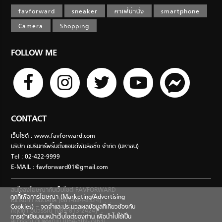
favforward
sneaker
คาเฟ่น่านั่ง
smartphone
Camera
Shopping
FOLLOW ME
CONTACT
เว็บไซต์ : www.favforward.com
บริษัท อมรินทร์พริ้นติ้งแอนด์พับลิชชิ่ง จำกัด (มหาชน)
Tel : 02-422-9999
E-MAIL :
favforward01@gmail.com
สนใจลงโฆษณากับเว็บไซต์ FAVFORWARD
คุกกี้เพื่อการโฆษณา (Marketing/Advertising
เนตรนภา อมตสกุล [081-684-8324]
Cookies) – จดจำและประมวลผลข้อมูลที่เกี่ยวข้องกับ
กฤตยา อุปวรรณ [089-813-2424]
การเข้าเยี่ยมชมหน้าเว็บไซต์ของท่าน เพื่อนำไปใช้เป็น
สินีวรรณ ตันพิพัฒน์ [064-509-7963]